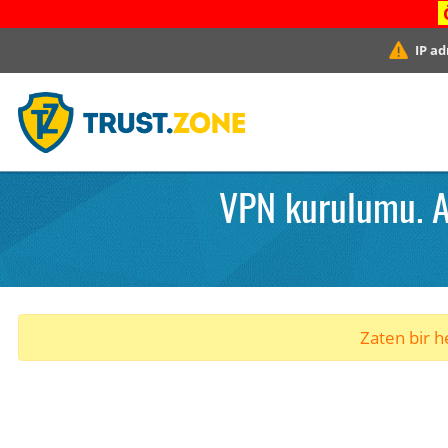
IP ad
VPN kurulumu. A
Zaten bir he