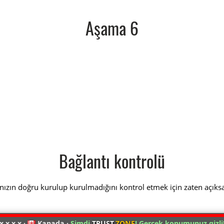
Aşama 6
Bağlantı kontrolü
nızın doğru kurulup kurulmadığını kontrol etmek için zaten açıks
x.x.x.x ·
Kanada ·
Şimdi
TRUST
.ZONE
! Gerçek konumunuz gizli