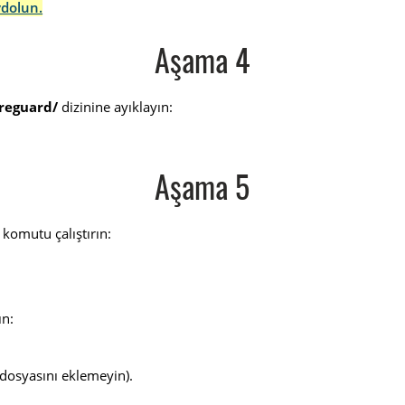
ydolun.
Aşama 4
ireguard/
dizinine ayıklayın:
Aşama 5
i komutu çalıştırın:
ın:
dosyasını eklemeyin).