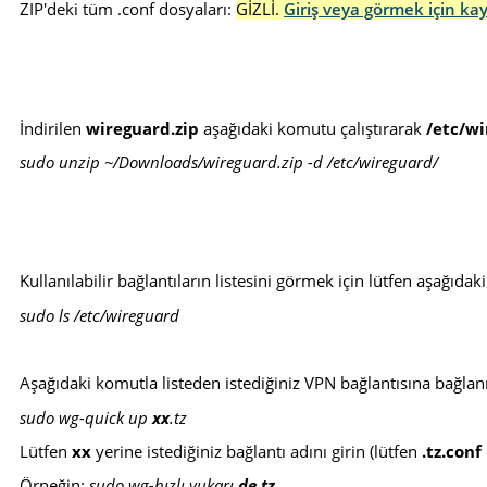
ZIP'deki tüm .conf dosyaları:
GİZLİ.
Giriş veya görmek için ka
İndirilen
wireguard.zip
aşağıdaki komutu çalıştırarak
/etc/w
sudo unzip ~/Downloads/wireguard.zip -d /etc/wireguard/
Kullanılabilir bağlantıların listesini görmek için lütfen aşağıdak
sudo ls /etc/wireguard
Aşağıdaki komutla listeden istediğiniz VPN bağlantısına bağlan
sudo wg-quick up
xx
.tz
Lütfen
xx
yerine istediğiniz bağlantı adını girin (lütfen
.tz.conf
Örneğin:
sudo wg-hızlı yukarı
de.tz