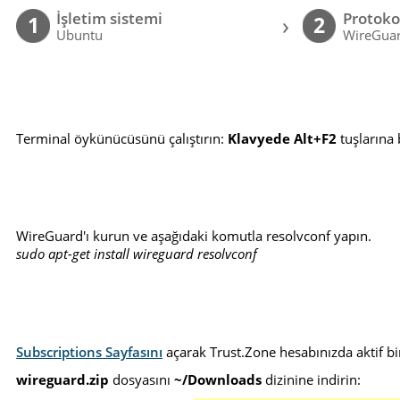
İşletim sistemi
Protoko
›
1
2
Ubuntu
WireGuar
Terminal öykünücüsünü çalıştırın:
Klavyede Alt+F2
tuşlarına 
WireGuard'ı kurun ve aşağıdaki komutla resolvconf yapın.
sudo apt-get install wireguard resolvconf
Subscriptions Sayfasını
açarak Trust.Zone hesabınızda aktif bi
wireguard.zip
dosyasını
~/Downloads
dizinine indirin: