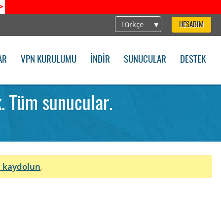
>
Türkçe
HESABIM
AR
VPN KURULUMU
İNDIR
SUNUCULAR
DESTEK
. Tüm sunucular.
 kaydolun
.