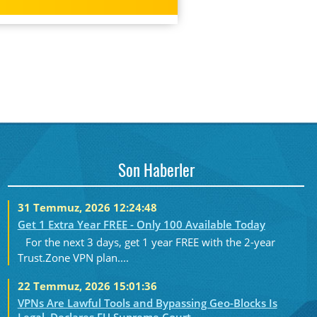
Son Haberler
31 Temmuz, 2026 12:24:48
Get 1 Extra Year FREE - Only 100 Available Today
For the next 3 days, get 1 year FREE with the 2-year
Trust.Zone VPN plan....
22 Temmuz, 2026 15:01:36
VPNs Are Lawful Tools and Bypassing Geo-Blocks Is
Legal, Declares EU Supreme Court