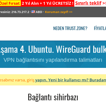
Sınırlı teklif
>
Özel Fırsat
2 Yıl Alın + 1 Yıl ÜCRETSİZ !
resiniz:
216.73.217.2
·
ABD
·
Koruman zayıf!
>>
NEDEN TRUST.ZONE?
FIYATL
şama 4. Ubuntu. WireGuard bulk
VPN bağlantısını yapılandırma talimatları
sabınız varsa, giriş
yapın. Yeni bir kullanıcı mı?
Buradan
Bağlantı sihirbazı