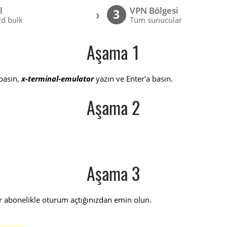
l
VPN Bölgesi
›
3
d bulk
Tüm sunucular
Aşama 1
basın,
x-terminal-emulator
yazın ve Enter'a basın.
Aşama 2
Aşama 3
r abonelikle oturum açtığınızdan emin olun.