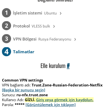
›
1
İşletim sistemi
Ubuntu
›
2
Protokol
VLESS bulk
›
3
VPN Bölgesi
Rusya Federasyonu
4
Talimatlar
Elle kurulum
#
Common VPN settings
VPN bağlantı adı:
Trust.Zone-Russian-Federation-Netflix
[Başka bir sunucu seçin]
Sunucu:
ru-nfx.trust.zone
Kullanıcı Adı:
GİZLİ.
Giriş veya görmek için kaydolun.
Parola:
*****
[Görüntülemek için tıklayın]