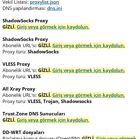
Vekil Listesi:
proxylist.json
DNS yapılandırması:
dns.ini
ShadowSocks Proxy
GİZLİ.
Giriş veya görmek için kaydolun.
ShadowSocks Proxy
Abonelik URL'si:
GİZLİ.
Giriş veya görmek için kaydolun.
Proxy türü:
ShadowSocks
VLESS Proxy
Abonelik URL'si:
GİZLİ.
Giriş veya görmek için kaydolun.
Proxy türü:
VLESS
All Xray Proxy
Abonelik URL'si:
GİZLİ.
Giriş veya görmek için kaydolun.
Proxy türü:
VLESS, Trojan, Shadowsocks
Trust.Zone DNS Sunucuları
GİZLİ.
Giriş veya görmek için kaydolun.
DD-WRT dosyaları
Başlatma komut dosyası (OpenVPN):
GİZLİ.
Giriş veya görmek