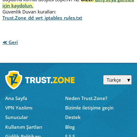
için kaydolun.
Güvenlik Duvarı kuralları:
Trust.Zone_dd_wrt_iptables_rules.txt
≪ Geri
Türkçe
Ana Sayfa
Neden Trust.Zone?
VPN Yazılımı
Bizimle iletişime geçin
Sunucular
Destek
Kullanım Şartları
Blog
Gizlilik Politikası
S.S.S