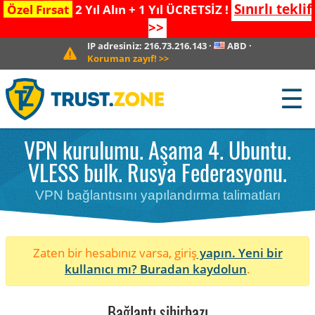
Sınırlı teklif
Özel Fırsat
2 Yıl Alın + 1 Yıl ÜCRETSİZ !
>>
IP adresiniz:
216.73.216.143
·
ABD
·
Koruman zayıf!
>>
☰
VPN kurulumu. Aşama 4. Ubuntu.
VLESS bulk. Rusya Federasyonu.
VPN bağlantısını yapılandırma talimatları
Zaten bir hesabınız varsa, giriş
yapın. Yeni bir
kullanıcı mı?
Buradan kaydolun
.
Bağlantı sihirbazı