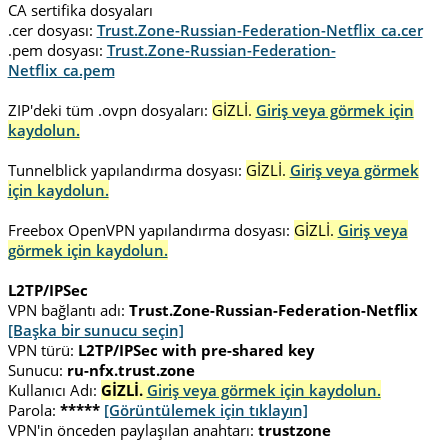
CA sertifika dosyaları
.cer dosyası:
Trust.Zone-Russian-Federation-Netflix_ca.cer
.pem dosyası:
Trust.Zone-Russian-Federation-
Netflix_ca.pem
ZIP'deki tüm .ovpn dosyaları:
GİZLİ.
Giriş veya görmek için
kaydolun.
Tunnelblick yapılandırma dosyası:
GİZLİ.
Giriş veya görmek
için kaydolun.
Freebox OpenVPN yapılandırma dosyası:
GİZLİ.
Giriş veya
görmek için kaydolun.
L2TP/IPSec
VPN bağlantı adı:
Trust.Zone-Russian-Federation-Netflix
[Başka bir sunucu seçin]
VPN türü:
L2TP/IPSec with pre-shared key
Sunucu:
ru-nfx.trust.zone
Kullanıcı Adı:
GİZLİ.
Giriş veya görmek için kaydolun.
Parola:
*****
[Görüntülemek için tıklayın]
VPN'in önceden paylaşılan anahtarı:
trustzone