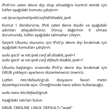
IPv6'nın zaten devre dışı olup olmadığını kontrol etmek için
lütfen aşağıdaki komutu çalıştırın:
cat /proc/sys/net/ipv6/conf/all/disable_ipv6
Komut 1 döndürürse, IPv6 zaten devre dışıdır ve aşağıdaki
adımları atlayabilirsiniz. Dönüş değerinin 0 olması
durumunda, lütfen aşağıdaki talimatları izleyin:
Geçerli Ubuntu oturumu için IPv6'yı devre dışı bırakmak için
aşağıdaki komutları çalıştırın:
sudo sysctl -w net.ipv6.conf.all.disable_ipv6=1
sudo sysctl -w net.ipv6.conf.default.disable_ipv6=1
Ubuntu başlangıcı sırasında IPv6'yı devre dışı bırakmak için
GRUB yükleyici ayarlarını düzenlemenizi öneririz.
Lütfen /etc/default/grub dosyasını favori metin
düzenleyicinizde açın. Örneğimizde nano editör kullanacağız.
sudo nano /etc/default/grub
Aşağıdaki satırları bulun
GRUB_CMDLINE_LINUX_DEFAULT="quiet"