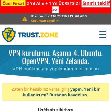
Sınırlı teklif
Özel Fırsat
2 Yıl Alın + 1 Yıl ÜCRETSİZ !
>>
IP adresiniz:
216.73.216.213
·
ABD
·
Koruman zayıf!
>>
☰
VPN kurulumu. Aşama 4. Ubuntu.
OpenVPN. Yeni Zelanda.
VPN bağlantısını yapılandırma talimatları
Zaten bir hesabınız varsa, giriş
yapın. Yeni bir
kullanıcı mı?
Buradan kaydolun
.
Bağlantı sihirbazı