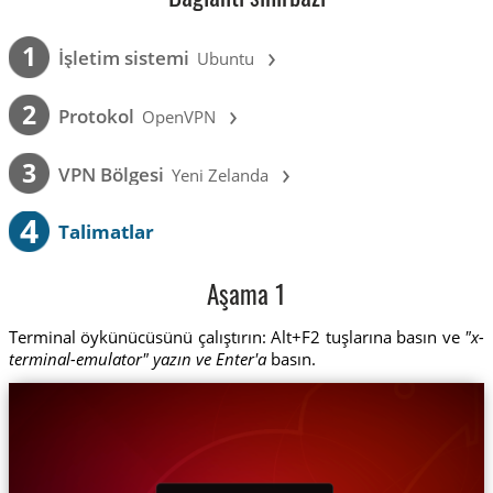
›
1
İşletim sistemi
Ubuntu
›
2
Protokol
OpenVPN
›
3
VPN Bölgesi
Yeni Zelanda
4
Talimatlar
Aşama 1
Terminal öykünücüsünü çalıştırın: Alt+F2 tuşlarına basın ve
"x-
terminal-emulator" yazın ve Enter'a
basın.