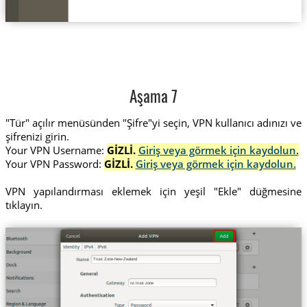
Aşama 7
"Tür" açılır menüsünden "Şifre"yi seçin, VPN kullanıcı adınızı ve
şifrenizi girin.
Your VPN Username:
GİZLİ.
Giriş veya görmek için kaydolun.
Your VPN Password:
GİZLİ.
Giriş veya görmek için kaydolun.
VPN yapılandırması eklemek için yeşil "Ekle" düğmesine
tıklayın.
Trust.Zone-New-Zealand
nz.trust.zone