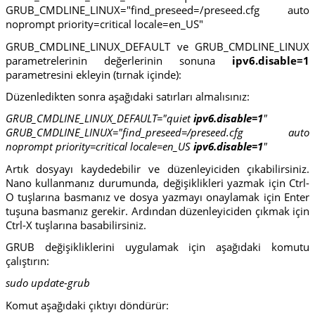
GRUB_CMDLINE_LINUX="find_preseed=/preseed.cfg auto
noprompt priority=critical locale=en_US"
GRUB_CMDLINE_LINUX_DEFAULT ve GRUB_CMDLINE_LINUX
parametrelerinin değerlerinin sonuna
ipv6.disable=1
parametresini ekleyin (tırnak içinde):
Düzenledikten sonra aşağıdaki satırları almalısınız:
GRUB_CMDLINE_LINUX_DEFAULT="quiet
ipv6.disable=1
"
GRUB_CMDLINE_LINUX="find_preseed=/preseed.cfg auto
noprompt priority=critical locale=en_US
ipv6.disable=1
"
Artık dosyayı kaydedebilir ve düzenleyiciden çıkabilirsiniz.
Nano kullanmanız durumunda, değişiklikleri yazmak için Ctrl-
O tuşlarına basmanız ve dosya yazmayı onaylamak için Enter
tuşuna basmanız gerekir. Ardından düzenleyiciden çıkmak için
Ctrl-X tuşlarına basabilirsiniz.
GRUB değişikliklerini uygulamak için aşağıdaki komutu
çalıştırın:
sudo update-grub
Komut aşağıdaki çıktıyı döndürür: