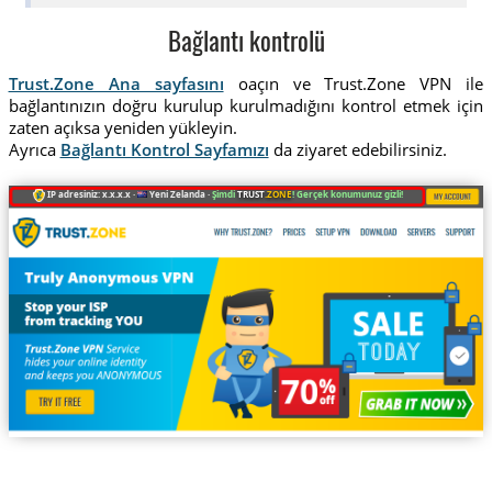
Bağlantı kontrolü
Trust.Zone Ana sayfasını
oaçın ve Trust.Zone VPN ile
bağlantınızın doğru kurulup kurulmadığını kontrol etmek için
zaten açıksa yeniden yükleyin.
Ayrıca
Bağlantı Kontrol Sayfamızı
da ziyaret edebilirsiniz.
IP adresiniz: x.x.x.x ·
Yeni Zelanda ·
Şimdi
TRUST
.ZONE
! Gerçek konumunuz gizli!