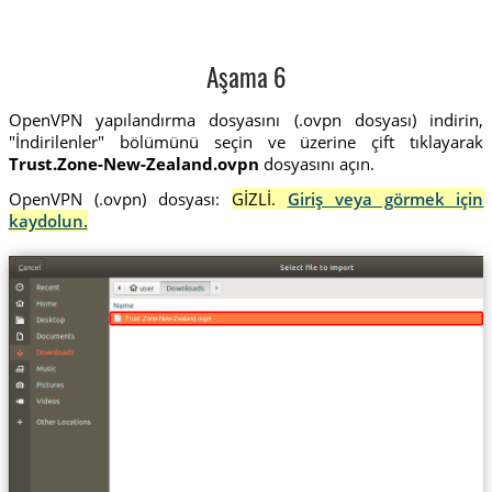
Aşama 6
OpenVPN yapılandırma dosyasını (.ovpn dosyası) indirin,
"İndirilenler" bölümünü seçin ve üzerine çift tıklayarak
Trust.Zone-New-Zealand.ovpn
dosyasını açın.
OpenVPN (.ovpn) dosyası:
GİZLİ.
Giriş veya görmek için
kaydolun.
Trust.Zone-New-Zealand.ovpn