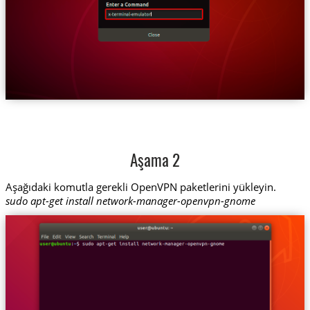
Aşama 2
Aşağıdaki komutla gerekli OpenVPN paketlerini yükleyin.
sudo apt-get install network-manager-openvpn-gnome