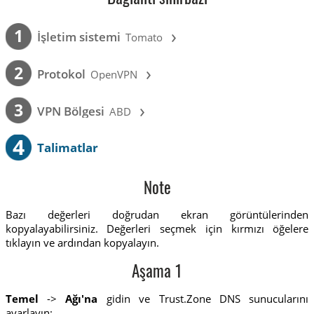
›
1
İşletim sistemi
Tomato
›
2
Protokol
OpenVPN
›
3
VPN Bölgesi
ABD
4
Talimatlar
Note
Bazı değerleri doğrudan ekran görüntülerinden
kopyalayabilirsiniz. Değerleri seçmek için kırmızı öğelere
tıklayın ve ardından kopyalayın.
Aşama 1
Temel
->
Ağı'na
gidin ve Trust.Zone DNS sunucularını
ayarlayın: