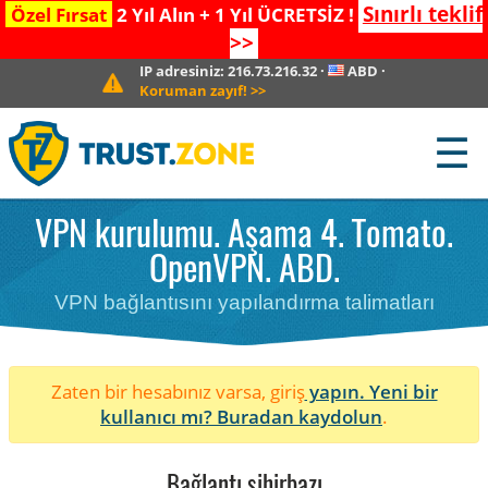
Sınırlı teklif
Özel Fırsat
2 Yıl Alın + 1 Yıl ÜCRETSİZ !
>>
IP adresiniz:
216.73.216.32
·
ABD
·
Koruman zayıf!
>>
☰
VPN kurulumu. Aşama 4. Tomato.
OpenVPN. ABD.
VPN bağlantısını yapılandırma talimatları
Zaten bir hesabınız varsa, giriş
yapın. Yeni bir
kullanıcı mı?
Buradan kaydolun
.
Bağlantı sihirbazı