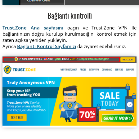
Bağlantı kontrolü
Trust.Zone Ana sayfasını
oaçın ve Trust.Zone VPN ile
bağlantınızın doğru kurulup kurulmadığını kontrol etmek için
zaten açıksa yeniden yükleyin.
Ayrıca
Bağlantı Kontrol Sayfamızı
da ziyaret edebilirsiniz.
IP adresiniz: x.x.x.x ·
ABD ·
Şimdi
TRUST
.ZONE
! Gerçek konumunuz gizli!