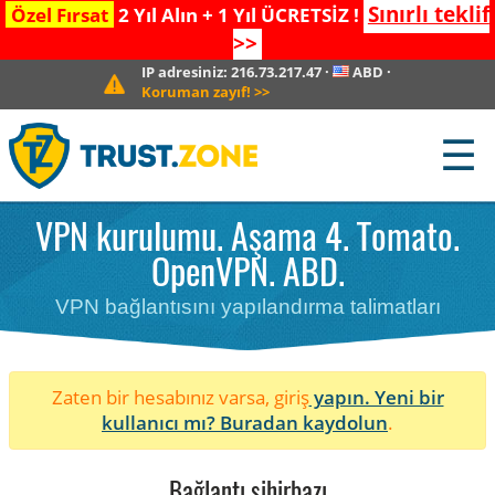
Sınırlı teklif
Özel Fırsat
2 Yıl Alın + 1 Yıl ÜCRETSİZ !
>>
IP adresiniz:
216.73.217.47
·
ABD
·
Koruman zayıf!
>>
☰
VPN kurulumu. Aşama 4. Tomato.
OpenVPN. ABD.
VPN bağlantısını yapılandırma talimatları
Zaten bir hesabınız varsa, giriş
yapın. Yeni bir
kullanıcı mı?
Buradan kaydolun
.
Bağlantı sihirbazı