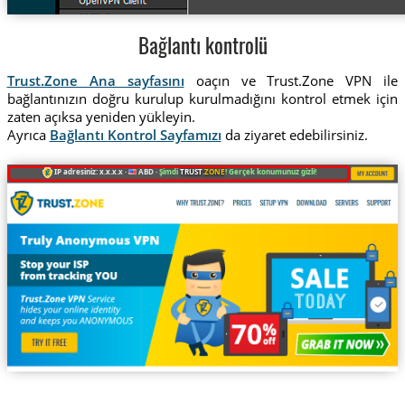
Bağlantı kontrolü
Trust.Zone Ana sayfasını
oaçın ve Trust.Zone VPN ile
bağlantınızın doğru kurulup kurulmadığını kontrol etmek için
zaten açıksa yeniden yükleyin.
Ayrıca
Bağlantı Kontrol Sayfamızı
da ziyaret edebilirsiniz.
IP adresiniz: x.x.x.x ·
ABD ·
Şimdi
TRUST
.ZONE
! Gerçek konumunuz gizli!