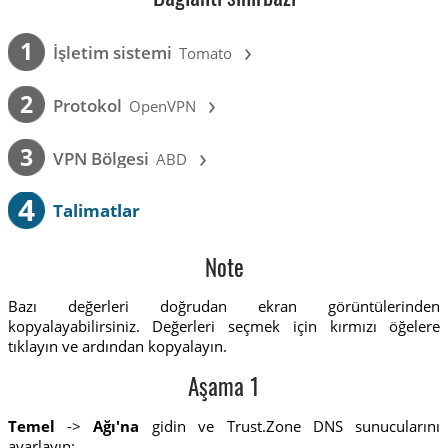
›
1
İşletim sistemi
Tomato
›
2
Protokol
OpenVPN
›
3
VPN Bölgesi
ABD
4
Talimatlar
Note
Bazı değerleri doğrudan ekran görüntülerinden
kopyalayabilirsiniz. Değerleri seçmek için kırmızı öğelere
tıklayın ve ardından kopyalayın.
Aşama 1
Temel
->
Ağı'na
gidin ve Trust.Zone DNS sunucularını
ayarlayın: