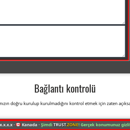
Bağlantı kontrolü
nızın doğru kurulup kurulmadığını kontrol etmek için zaten açıks
x.x.x.x ·
Kanada ·
Şimdi
TRUST
.ZONE
! Gerçek konumunuz gizli