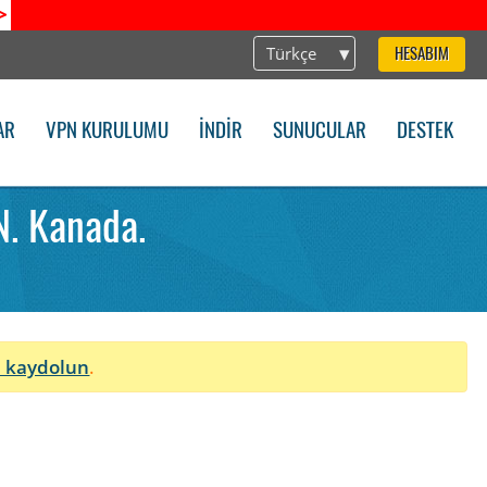
>
Türkçe
HESABIM
AR
VPN KURULUMU
İNDIR
SUNUCULAR
DESTEK
. Kanada.
 kaydolun
.