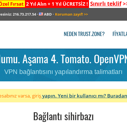
Sınırlı teklif
>
Özel Fırsat
2 Yıl Alın + 1 Yıl ÜCRETSİZ !
resiniz:
216.73.217.54
·
ABD
·
Koruman zayıf!
>>
NEDEN TRUST.ZONE?
FIYATL
lumu. Aşama 4. Tomato. OpenVPN
VPN bağlantısını yapılandırma talimatları
sabınız varsa, giriş
yapın. Yeni bir kullanıcı mı?
Buradan
Bağlantı sihirbazı