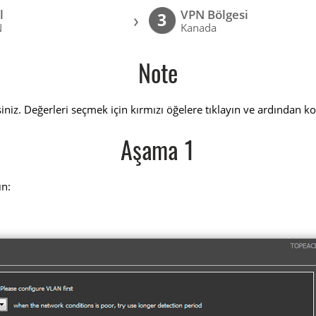
l
VPN Bölgesi
›
3
N
Kanada
Note
niz. Değerleri seçmek için kırmızı öğelere tıklayın ve ardından k
Aşama 1
ın: