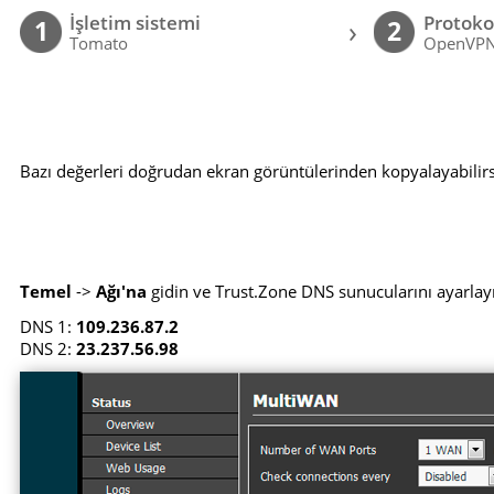
İşletim sistemi
Protoko
›
1
2
Tomato
OpenVP
Bazı değerleri doğrudan ekran görüntülerinden kopyalayabilirsi
Temel
->
Ağı'na
gidin ve Trust.Zone DNS sunucularını ayarlay
DNS 1:
109.236.87.2
DNS 2:
23.237.56.98