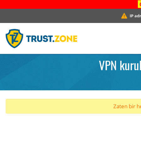
IP ad
VPN kuru
Zaten bir he