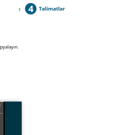
4
›
Talimatlar
opyalayın.