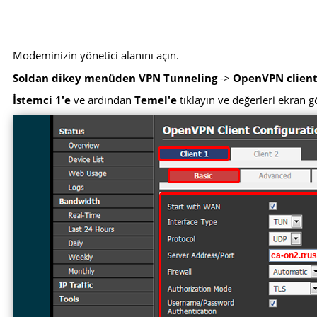
Modeminizin yönetici alanını açın.
Soldan dikey menüden VPN Tunneling
->
OpenVPN client
İstemci 1'e
ve ardından
Temel'e
tıklayın ve değerleri ekran g