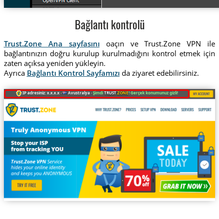
Bağlantı kontrolü
Trust.Zone Ana sayfasını
oaçın ve Trust.Zone VPN ile
bağlantınızın doğru kurulup kurulmadığını kontrol etmek için
zaten açıksa yeniden yükleyin.
Ayrıca
Bağlantı Kontrol Sayfamızı
da ziyaret edebilirsiniz.
IP adresiniz: x.x.x.x ·
Avustralya ·
Şimdi
TRUST
.ZONE
! Gerçek konumunuz gizli!