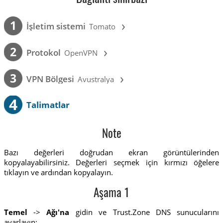
›
1
İşletim sistemi
Tomato
›
2
Protokol
OpenVPN
›
3
VPN Bölgesi
Avustralya
4
Talimatlar
Note
Bazı değerleri doğrudan ekran görüntülerinden
kopyalayabilirsiniz. Değerleri seçmek için kırmızı öğelere
tıklayın ve ardından kopyalayın.
Aşama 1
Temel
->
Ağı'na
gidin ve Trust.Zone DNS sunucularını
ayarlayın: