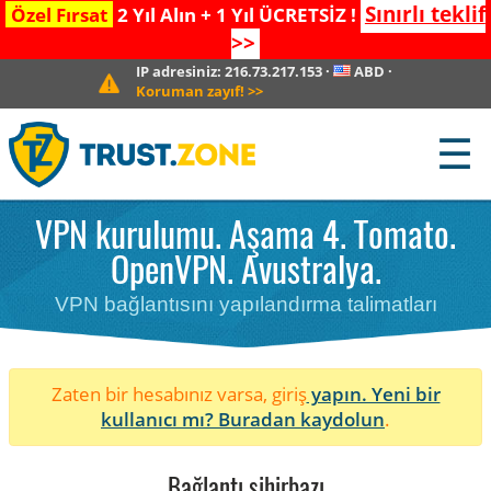
Sınırlı teklif
Özel Fırsat
2 Yıl Alın + 1 Yıl ÜCRETSİZ !
>>
IP adresiniz:
216.73.217.153
·
ABD
·
Koruman zayıf!
>>
☰
VPN kurulumu. Aşama 4. Tomato.
OpenVPN. Avustralya.
VPN bağlantısını yapılandırma talimatları
Zaten bir hesabınız varsa, giriş
yapın. Yeni bir
kullanıcı mı?
Buradan kaydolun
.
Bağlantı sihirbazı