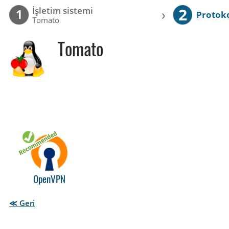
2
İşletim sistemi
›
1
Protok
Tomato
Tomato
OpenVPN
≪ Geri