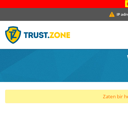
IP adr
Zaten bir he