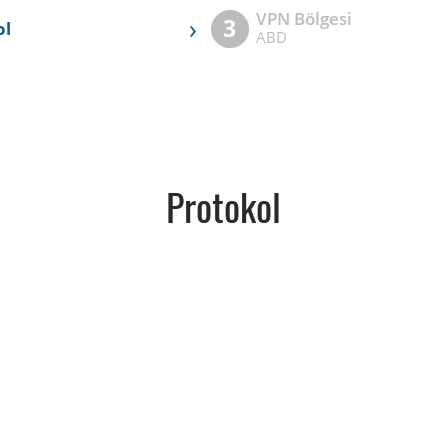
VPN Bölgesi
›
3
ol
ABD
Protokol