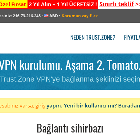
Sınırlı teklif
>
Özel Fırsat
2 Yıl Alın + 1 Yıl ÜCRETSİZ !
esiniz:
216.73.216.245
·
ABD
·
Koruman zayıf!
>>
NEDEN TRUST.ZONE?
FIYATL
VPN kurulumu. Aşama 2. Tomato
Trust.Zone VPN'ye bağlanma şeklinizi seçi
sabınız varsa, giriş
yapın. Yeni bir kullanıcı mı?
Buradan
Bağlantı sihirbazı