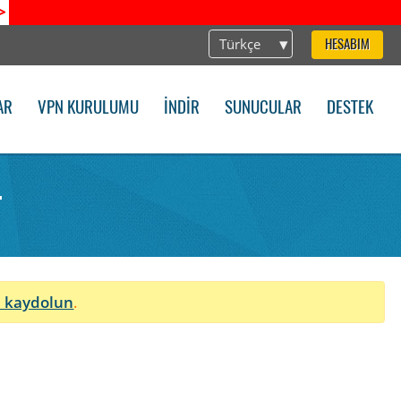
>
Türkçe
HESABIM
AR
VPN KURULUMU
İNDIR
SUNUCULAR
DESTEK
.
n
 kaydolun
.