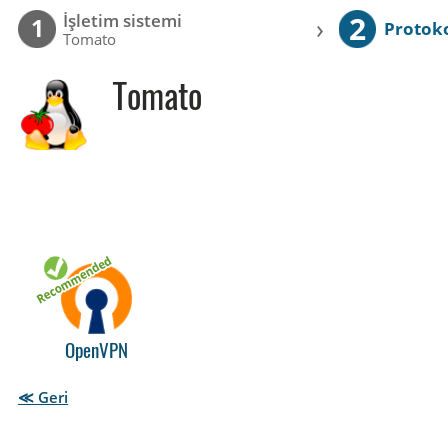
2
İşletim sistemi
›
1
Protok
Tomato
Tomato
OpenVPN
≪ Geri