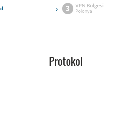
VPN Bölgesi
›
3
ol
Polonya
Protokol