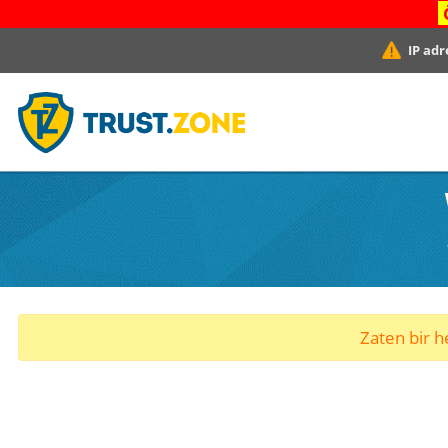
IP adr
Zaten bir he