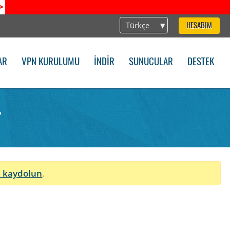
>
Türkçe
HESABIM
AR
VPN KURULUMU
İNDIR
SUNUCULAR
DESTEK
.
n
 kaydolun
.