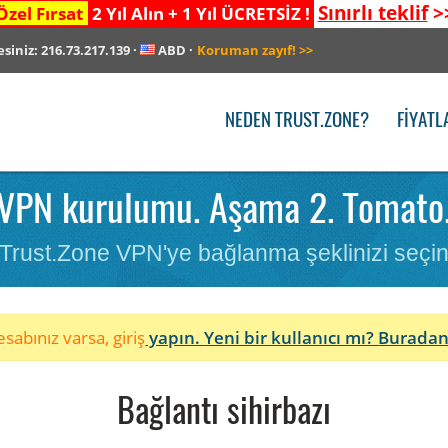
Sınırlı teklif
>
Özel Fırsat
2 Yıl Alın + 1 Yıl ÜCRETSİZ !
esiniz:
216.73.217.139
·
ABD
·
Koruman zayıf!
>>
NEDEN TRUST.ZONE?
FIYATL
VPN kurulumu. Aşama 2. Tomato
Trust.Zone VPN'ye bağlanma şeklinizi seçi
sabınız varsa, giriş
yapın. Yeni bir kullanıcı mı?
Buradan
Bağlantı sihirbazı