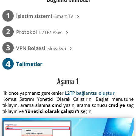
›
1
İşletim sistemi
Smart TV
›
2
Protokol
L2TP/IPSec
›
3
VPN Bölgesi
Slovakya
4
Talimatlar
Aşama 1
İlk önce yapmanız gerekenler
L2TP bağlantısı oluştur
.
Komut Satırını Yönetici Olarak Çalıştırın: Başlat menüsüne
tıklayın, arama alanına
cmd
yazın, arama sonucu
cmd'ye
sağ
tıklayın ve
Yönetici olarak çalıştır'ı
seçin.