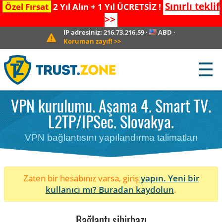
Sınırlı teklif
Özel Fırsat
2 Yıl Alın + 1 Yıl ÜCRETSİZ !
>>
IP adresiniz:
216.73.216.59
·
ABD
·
Koruman zayıf!
>>
☰
VPN kurulumu. Aşama 4. Smart TV.
L2TP/IPSec. Slovakya.
VPN bağlantısını yapılandırma talimatları
Zaten bir hesabınız varsa, giriş
yapın. Yeni bir
kullanıcı mı?
Buradan kaydolun
.
Bağlantı sihirbazı