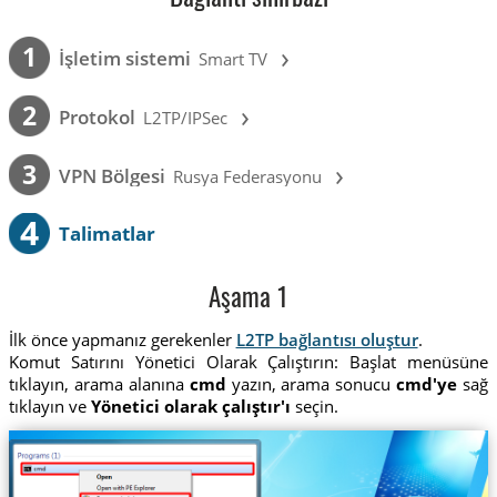
›
1
İşletim sistemi
Smart TV
›
2
Protokol
L2TP/IPSec
›
3
VPN Bölgesi
Rusya Federasyonu
4
Talimatlar
Aşama 1
İlk önce yapmanız gerekenler
L2TP bağlantısı oluştur
.
Komut Satırını Yönetici Olarak Çalıştırın: Başlat menüsüne
tıklayın, arama alanına
cmd
yazın, arama sonucu
cmd'ye
sağ
tıklayın ve
Yönetici olarak çalıştır'ı
seçin.