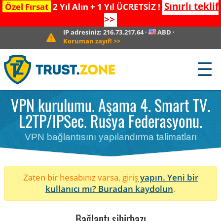
Sınırlı teklif
Özel Fırsat
2 Yıl Alın + 1 Yıl ÜCRETSİZ !
>>
IP adresiniz:
216.73.217.64
·
ABD
·
Koruman zayıf!
>>
☰
VPN kurulumu. Aşama 4. Smart TV.
L2TP/IPSec. Rusya Federasyonu.
VPN bağlantısını yapılandırma talimatları
Zaten bir hesabınız varsa, giriş
yapın. Yeni bir
kullanıcı mı?
Buradan kaydolun
.
Bağlantı sihirbazı