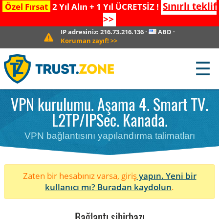
Sınırlı teklif
Özel Fırsat
2 Yıl Alın + 1 Yıl ÜCRETSİZ !
>>
IP adresiniz:
216.73.216.136
·
ABD
·
Koruman zayıf!
>>
☰
VPN kurulumu. Aşama 4. Smart TV.
L2TP/IPSec. Kanada.
VPN bağlantısını yapılandırma talimatları
Zaten bir hesabınız varsa, giriş
yapın. Yeni bir
kullanıcı mı?
Buradan kaydolun
.
Bağlantı sihirbazı