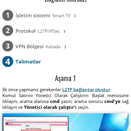
›
1
İşletim sistemi
Smart TV
›
2
Protokol
L2TP/IPSec
›
3
VPN Bölgesi
Kanada
4
Talimatlar
Aşama 1
İlk önce yapmanız gerekenler
L2TP bağlantısı oluştur
.
Komut Satırını Yönetici Olarak Çalıştırın: Başlat menüsüne
tıklayın, arama alanına
cmd
yazın, arama sonucu
cmd'ye
sağ
tıklayın ve
Yönetici olarak çalıştır'ı
seçin.