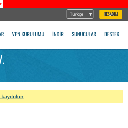
>
Türkçe
HESABIM
AR
VPN KURULUMU
İNDIR
SUNUCULAR
DESTEK
V.
n
 kaydolun
.