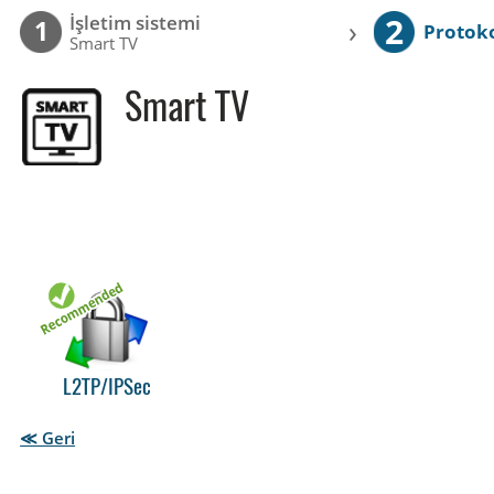
2
İşletim sistemi
›
1
Protok
Smart TV
Smart TV
L2TP/IPSec
≪ Geri