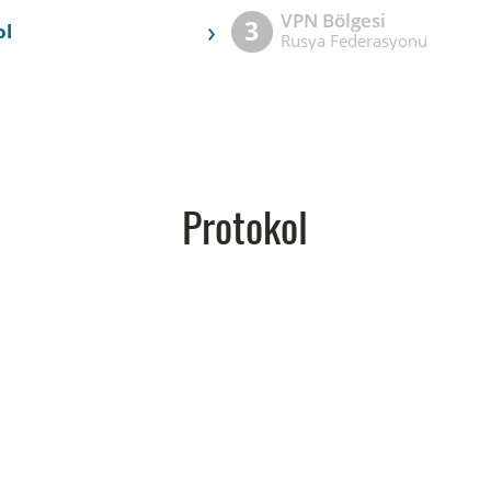
VPN Bölgesi
›
3
ol
Rusya Federasyonu
Protokol