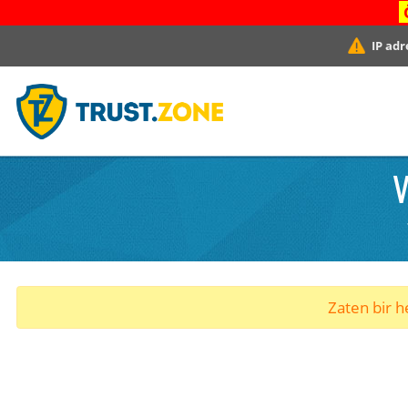
IP adr
V
Zaten bir he