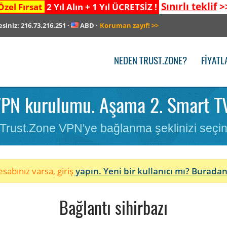
Sınırlı teklif
>
Özel Fırsat
2 Yıl Alın + 1 Yıl ÜCRETSİZ !
esiniz:
216.73.216.251
·
ABD
·
Koruman zayıf!
>>
NEDEN TRUST.ZONE?
FIYATL
PN kurulumu. Aşama 2. Smart T
Trust.Zone VPN'ye bağlanma şeklinizi seçi
sabınız varsa, giriş
yapın. Yeni bir kullanıcı mı?
Buradan
Bağlantı sihirbazı