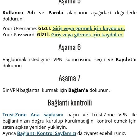
Aşama 5
Kullanıcı Adı
ve
Parola
alanlarını aşağıdaki değerlerle
doldurun:
Your Username:
GİZLİ.
Giriş veya görmek için kaydolun.
Your Password:
GİZLİ.
Giriş veya görmek için kaydolun.
Aşama 6
Bağlanmak istediğiniz VPN sunucusunu seçin ve
Kaydet'e
dokunun
Aşama 7
Bir VPN bağlantısı kurmak için
Bağlan'a
dokunun.
Bağlantı kontrolü
Trust.Zone Ana sayfasını
oaçın ve Trust.Zone VPN ile
bağlantınızın doğru kurulup kurulmadığını kontrol etmek için
zaten açıksa yeniden yükleyin.
Ayrıca
Bağlantı Kontrol Sayfamızı
da ziyaret edebilirsiniz.