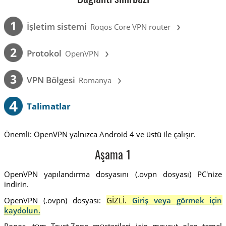
›
1
İşletim sistemi
Roqos Core VPN router
›
2
Protokol
OpenVPN
›
3
VPN Bölgesi
Romanya
4
Talimatlar
Önemli: OpenVPN yalnızca Android 4 ve üstü ile çalışır.
Aşama 1
OpenVPN yapılandırma dosyasını (.ovpn dosyası) PC'nize
indirin.
OpenVPN (.ovpn) dosyası:
GİZLİ.
Giriş veya görmek için
kaydolun.
Roqos, tüm Trust.Zone müşterileri için mevcut olan temel