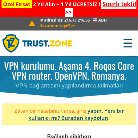
Sınırlı teklif
Özel Fırsat
2 Yıl Alın + 1 Yıl ÜCRETSİZ !
>>
IP adresiniz:
216.73.216.56
·
ABD
·
Koruman zayıf!
>>
☰
VPN kurulumu. Aşama 4. Roqos Core
VPN router. OpenVPN. Romanya.
VPN bağlantısını yapılandırma talimatları
Zaten bir hesabınız varsa, giriş
yapın. Yeni bir
kullanıcı mı?
Buradan kaydolun
.
Bağlantı sihirbazı