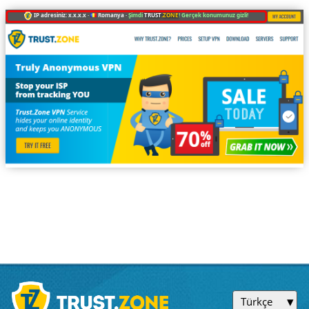
IP adresiniz: x.x.x.x ·
Romanya ·
Şimdi
TRUST
.ZONE
! Gerçek konumunuz gizli!
Türkçe