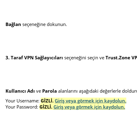
Bağlan
seçeneğine dokunun.
3. Taraf VPN Sağlayıcıları
seçeneğini seçin ve
Trust.Zone VP
Kullanıcı Adı
ve
Parola
alanlarını aşağıdaki değerlerle doldur
Your Username:
GİZLİ.
Giriş veya görmek için kaydolun.
Your Password:
GİZLİ.
Giriş veya görmek için kaydolun.