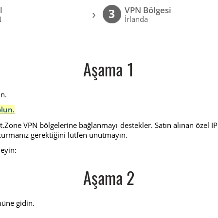
l
VPN Bölgesi
›
3
N
İrlanda
Aşama 1
in.
olun.
t.Zone VPN bölgelerine bağlanmayı destekler. Satın alınan özel IP
urmanız gerektiğini lütfen unutmayın.
eyin:
Aşama 2
üne gidin.