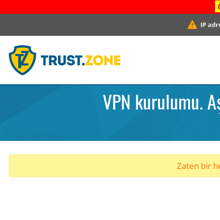
IP adr
VPN kurulumu. Aş
Zaten bir he