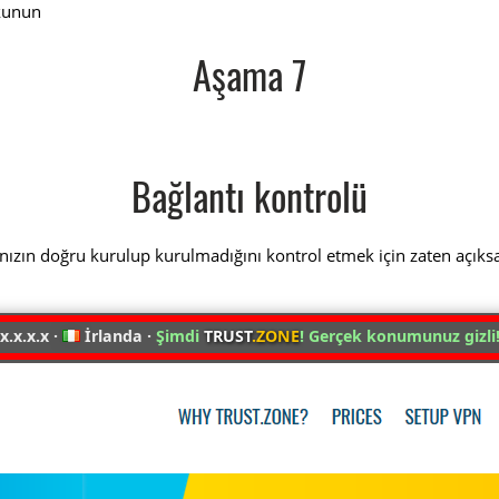
unun
Aşama 7
Bağlantı kontrolü
nızın doğru kurulup kurulmadığını kontrol etmek için zaten açıks
x.x.x.x ·
İrlanda ·
Şimdi
TRUST
.ZONE
! Gerçek konumunuz gizli