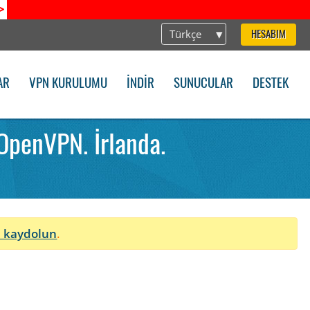
>
Türkçe
HESABIM
AR
VPN KURULUMU
İNDIR
SUNUCULAR
DESTEK
OpenVPN. İrlanda.
 kaydolun
.