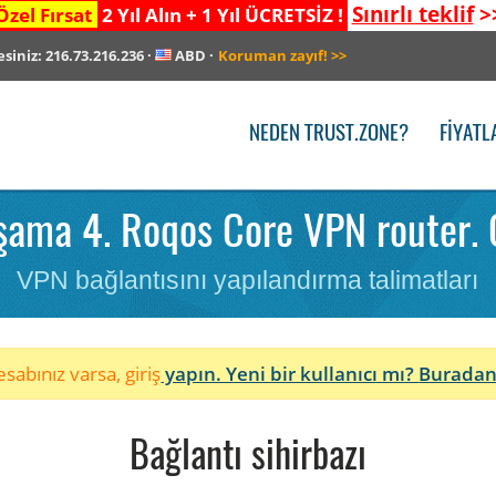
Sınırlı teklif
>
Özel Fırsat
2 Yıl Alın + 1 Yıl ÜCRETSİZ !
esiniz:
216.73.216.236
·
ABD
·
Koruman zayıf!
>>
NEDEN TRUST.ZONE?
FIYATL
ama 4. Roqos Core VPN router. 
VPN bağlantısını yapılandırma talimatları
sabınız varsa, giriş
yapın. Yeni bir kullanıcı mı?
Buradan
Bağlantı sihirbazı