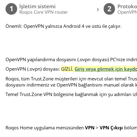
İşletim sistemi
Protoko
›
1
2
Roqos Core VPN router
OpenVP
Önemli: OpenVPN yalnızca Android 4 ve üstü ile çalışır.
OpenVPN yapılandırma dosyasını (.ovpn dosyası) PC'nize indir
OpenVPN (.ovpn) dosyası:
GİZLİ.
Giriş veya görmek için kayd
Roqos, tüm Trust.Zone müşterileri için mevcut olan temel Trus
dosyasını indirmeniz ve OpenVPN bağlantısını manuel olarak k
Temel Trust.Zone VPN bölgesine bağlanmak için şu adımları izl
Roqos Home uygulama menüsünden
VPN
>
VPN Çıkışı
bölüm