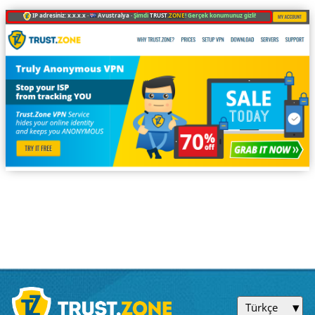
IP adresiniz: x.x.x.x ·
Avustralya ·
Şimdi
TRUST
.ZONE
! Gerçek konumunuz gizli!
Türkçe