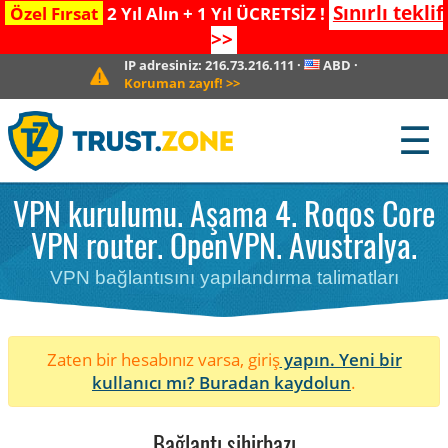
Sınırlı teklif
Özel Fırsat
2 Yıl Alın + 1 Yıl ÜCRETSİZ !
>>
IP adresiniz:
216.73.216.111
·
ABD
·
Koruman zayıf!
>>
☰
VPN kurulumu. Aşama 4. Roqos Core
VPN router. OpenVPN. Avustralya.
VPN bağlantısını yapılandırma talimatları
Zaten bir hesabınız varsa, giriş
yapın. Yeni bir
kullanıcı mı?
Buradan kaydolun
.
Bağlantı sihirbazı