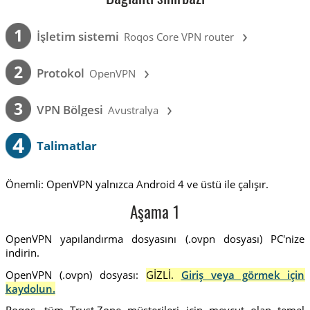
›
1
İşletim sistemi
Roqos Core VPN router
›
2
Protokol
OpenVPN
›
3
VPN Bölgesi
Avustralya
4
Talimatlar
Önemli: OpenVPN yalnızca Android 4 ve üstü ile çalışır.
Aşama 1
OpenVPN yapılandırma dosyasını (.ovpn dosyası) PC'nize
indirin.
OpenVPN (.ovpn) dosyası:
GİZLİ.
Giriş veya görmek için
kaydolun.
Roqos, tüm Trust.Zone müşterileri için mevcut olan temel