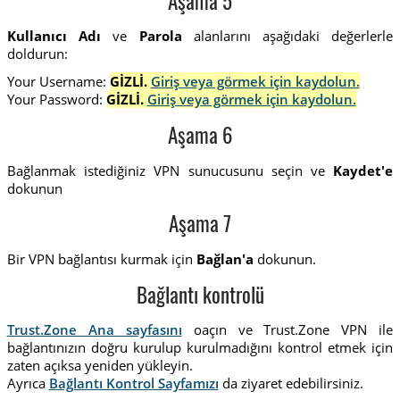
Aşama 5
Kullanıcı Adı
ve
Parola
alanlarını aşağıdaki değerlerle
doldurun:
Your Username:
GİZLİ.
Giriş veya görmek için kaydolun.
Your Password:
GİZLİ.
Giriş veya görmek için kaydolun.
Aşama 6
Bağlanmak istediğiniz VPN sunucusunu seçin ve
Kaydet'e
dokunun
Aşama 7
Bir VPN bağlantısı kurmak için
Bağlan'a
dokunun.
Bağlantı kontrolü
Trust.Zone Ana sayfasını
oaçın ve Trust.Zone VPN ile
bağlantınızın doğru kurulup kurulmadığını kontrol etmek için
zaten açıksa yeniden yükleyin.
Ayrıca
Bağlantı Kontrol Sayfamızı
da ziyaret edebilirsiniz.