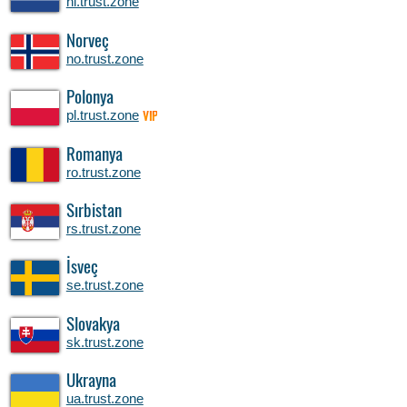
nl.trust.zone
Norveç
no.trust.zone
Polonya
pl.trust.zone
VIP
Romanya
ro.trust.zone
Sırbistan
rs.trust.zone
İsveç
se.trust.zone
Slovakya
sk.trust.zone
Ukrayna
ua.trust.zone