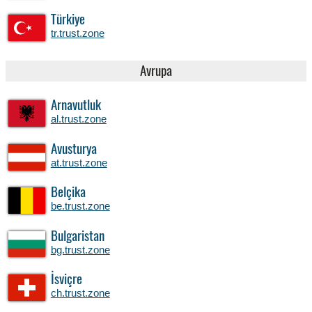
Türkiye
tr.trust.zone
Avrupa
Arnavutluk
al.trust.zone
Avusturya
at.trust.zone
Belçika
be.trust.zone
Bulgaristan
bg.trust.zone
İsviçre
ch.trust.zone