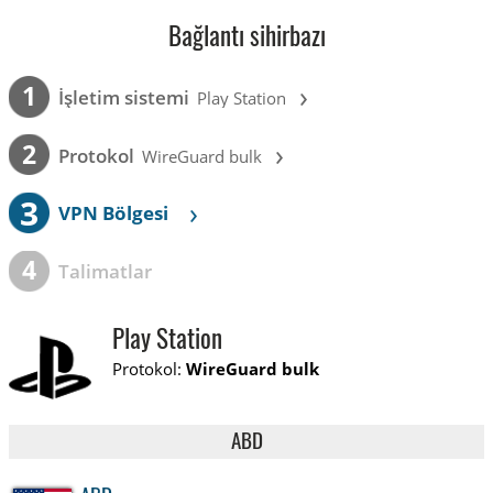
Bağlantı sihirbazı
›
1
İşletim sistemi
Play Station
›
2
Protokol
WireGuard bulk
3
›
VPN Bölgesi
4
Talimatlar
Play Station
Protokol:
WireGuard bulk
ABD