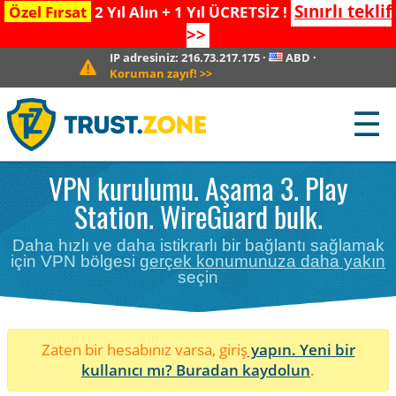
Sınırlı teklif
Özel Fırsat
2 Yıl Alın + 1 Yıl ÜCRETSİZ !
>>
IP adresiniz:
216.73.217.175
·
ABD
·
Koruman zayıf!
>>
☰
VPN kurulumu. Aşama 3. Play
Station. WireGuard bulk.
Daha hızlı ve daha istikrarlı bir bağlantı sağlamak
için VPN bölgesi
gerçek konumunuza daha yakın
seçin
Zaten bir hesabınız varsa, giriş
yapın. Yeni bir
kullanıcı mı?
Buradan kaydolun
.