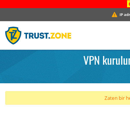
IP ad
VPN kurulum
Zaten bir he