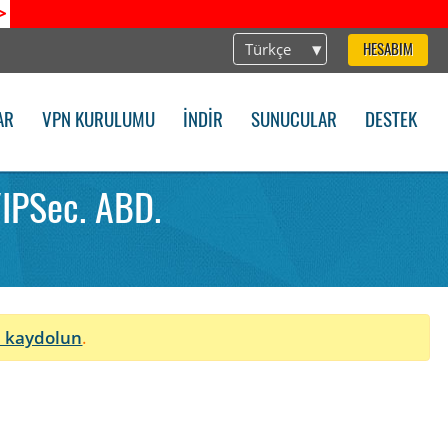
>
Türkçe
HESABIM
AR
VPN KURULUMU
İNDIR
SUNUCULAR
DESTEK
/IPSec. ABD.
 kaydolun
.