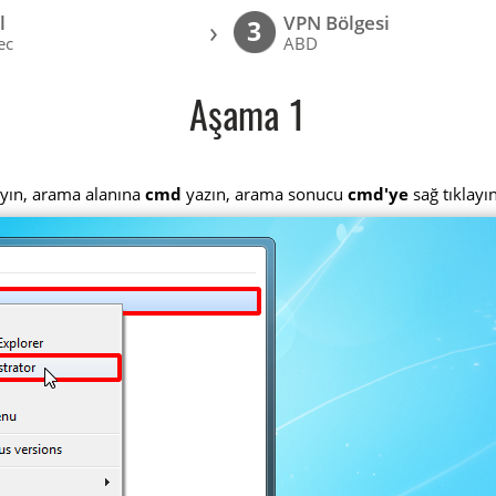
l
VPN Bölgesi
›
3
ec
ABD
Aşama 1
layın, arama alanına
cmd
yazın, arama sonucu
cmd'ye
sağ tıklayı