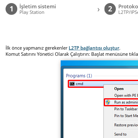
İşletim sistemi
Protoko
›
1
2
Play Station
L2TP/IPS
İlk önce yapmanız gerekenler
L2TP bağlantısı oluştur
.
Komut Satırını Yönetici Olarak Çalıştırın: Başlat menüsüne tık