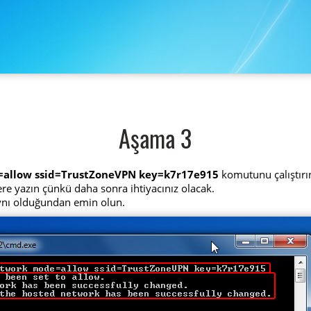
Aşama 3
=allow ssid=TrustZoneVPN key=k7r17e915
komutunu çalıştırı
 yere yazın çünkü daha sonra ihtiyacınız olacak.
aynı olduğundan emin olun.