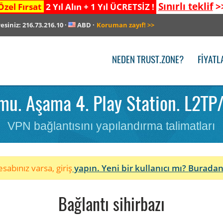
Sınırlı teklif
>
Özel Fırsat
2 Yıl Alın + 1 Yıl ÜCRETSİZ !
resiniz:
216.73.216.10
·
ABD
·
Koruman zayıf!
>>
NEDEN TRUST.ZONE?
FIYATL
u. Aşama 4. Play Station. L2TP
VPN bağlantısını yapılandırma talimatları
sabınız varsa, giriş
yapın. Yeni bir kullanıcı mı?
Buradan
Bağlantı sihirbazı