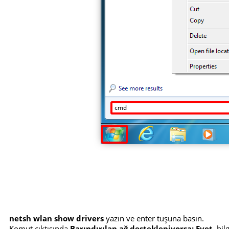
netsh wlan show drivers
yazın ve enter tuşuna basın.
Komut çıktısında
Barındırılan ağ destekleniyorsa: Evet
, bi