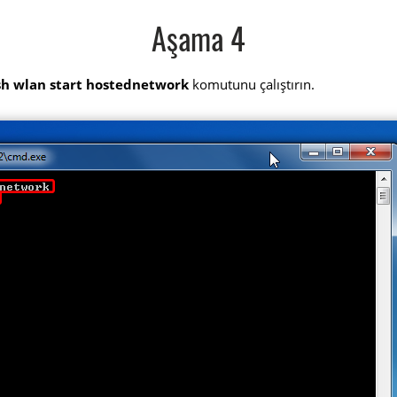
Aşama 4
sh wlan start hostednetwork
komutunu çalıştırın.