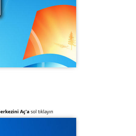
erkezini Aç'a
sol tıklayın