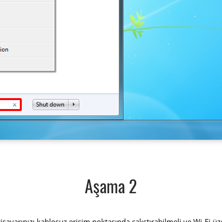
Aşama 2
lgisayarınızı kablosuz erişim noktasında çalıştırabilmeli ve Wi-Fi 