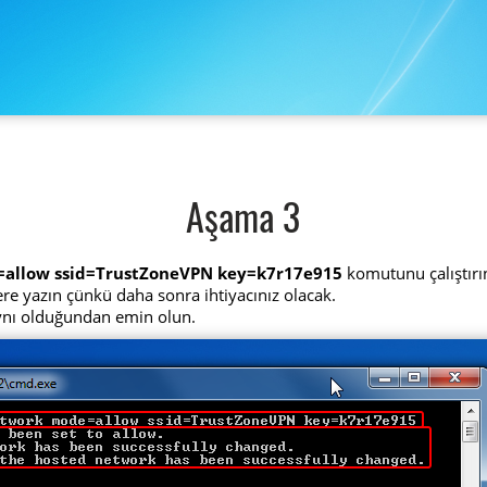
Aşama 3
=allow ssid=TrustZoneVPN key=k7r17e915
komutunu çalıştırı
 yere yazın çünkü daha sonra ihtiyacınız olacak.
aynı olduğundan emin olun.