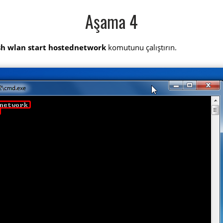
Aşama 4
sh wlan start hostednetwork
komutunu çalıştırın.