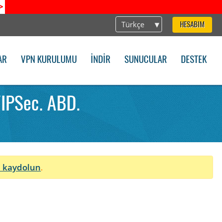
>
Türkçe
HESABIM
AR
VPN KURULUMU
İNDIR
SUNUCULAR
DESTEK
/IPSec. ABD.
 kaydolun
.