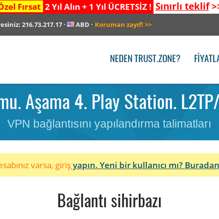
Sınırlı teklif
>
Özel Fırsat
2 Yıl Alın + 1 Yıl ÜCRETSİZ !
resiniz:
216.73.217.17
·
ABD
·
Koruman zayıf!
>>
NEDEN TRUST.ZONE?
FIYATL
u. Aşama 4. Play Station. L2TP
VPN bağlantısını yapılandırma talimatları
sabınız varsa, giriş
yapın. Yeni bir kullanıcı mı?
Buradan
Bağlantı sihirbazı