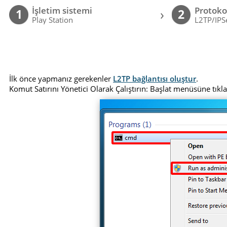
İşletim sistemi
Protoko
›
1
2
Play Station
L2TP/IPS
İlk önce yapmanız gerekenler
L2TP bağlantısı oluştur
.
Komut Satırını Yönetici Olarak Çalıştırın: Başlat menüsüne tık