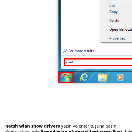
netsh wlan show drivers
yazın ve enter tuşuna basın.
Komut çıktısında
Barındırılan ağ destekleniyorsa: Evet
, bi