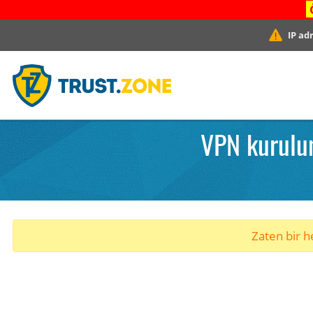
IP ad
VPN kurulum
Zaten bir he