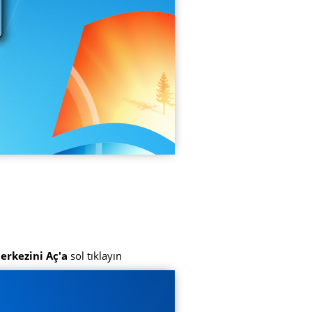
erkezini Aç'a
sol tıklayın