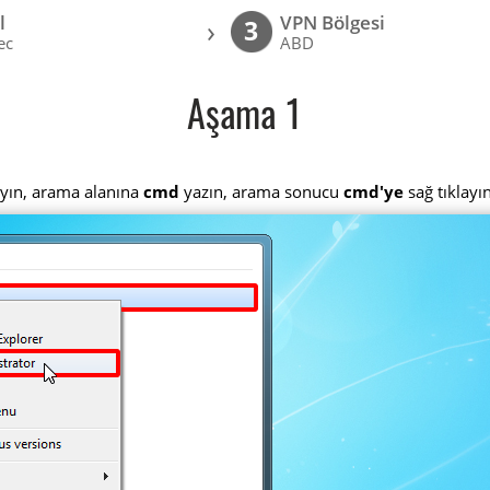
l
VPN Bölgesi
›
3
ec
ABD
Aşama 1
layın, arama alanına
cmd
yazın, arama sonucu
cmd'ye
sağ tıklayı