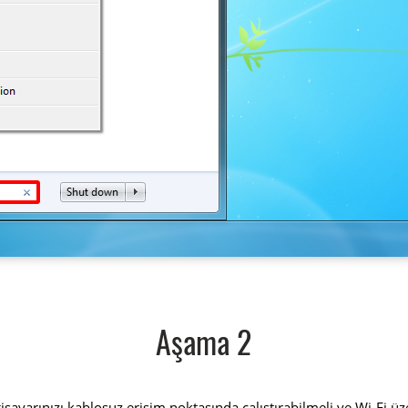
Aşama 2
lgisayarınızı kablosuz erişim noktasında çalıştırabilmeli ve Wi-Fi 