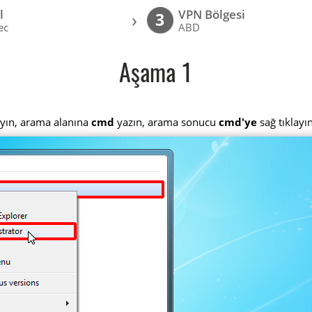
l
VPN Bölgesi
›
3
ec
ABD
Aşama 1
layın, arama alanına
cmd
yazın, arama sonucu
cmd'ye
sağ tıklayı