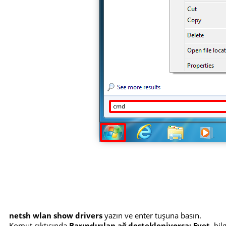
netsh wlan show drivers
yazın ve enter tuşuna basın.
Komut çıktısında
Barındırılan ağ destekleniyorsa: Evet
, bi