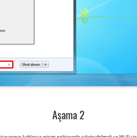
Aşama 2
lgisayarınızı kablosuz erişim noktasında çalıştırabilmeli ve Wi-Fi 