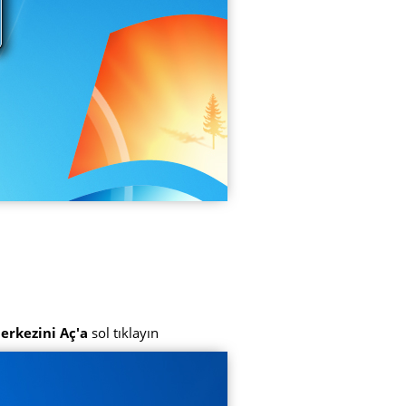
erkezini Aç'a
sol tıklayın