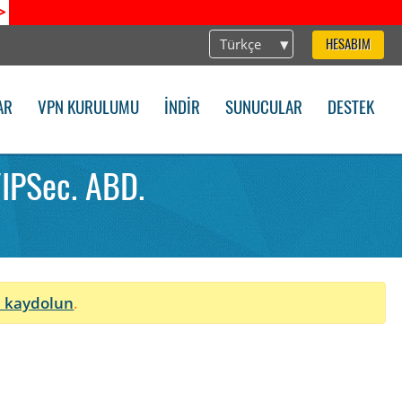
>
Türkçe
HESABIM
AR
VPN KURULUMU
İNDIR
SUNUCULAR
DESTEK
/IPSec. ABD.
 kaydolun
.