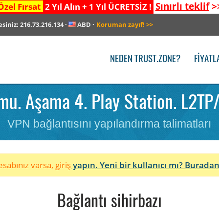
Sınırlı teklif
>
Özel Fırsat
2 Yıl Alın + 1 Yıl ÜCRETSİZ !
esiniz:
216.73.216.134
·
ABD
·
Koruman zayıf!
>>
NEDEN TRUST.ZONE?
FIYATL
u. Aşama 4. Play Station. L2TP
VPN bağlantısını yapılandırma talimatları
sabınız varsa, giriş
yapın. Yeni bir kullanıcı mı?
Buradan
Bağlantı sihirbazı