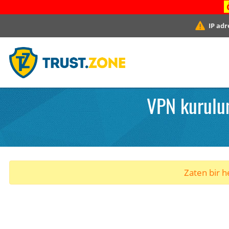
IP adr
VPN kurulum
Zaten bir he