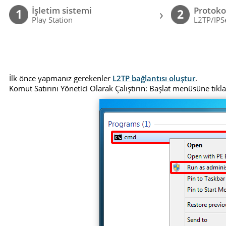
İşletim sistemi
Protoko
›
1
2
Play Station
L2TP/IPS
İlk önce yapmanız gerekenler
L2TP bağlantısı oluştur
.
Komut Satırını Yönetici Olarak Çalıştırın: Başlat menüsüne tık