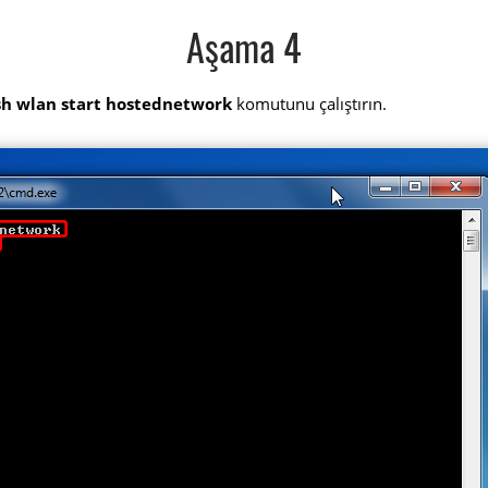
Aşama 4
sh wlan start hostednetwork
komutunu çalıştırın.