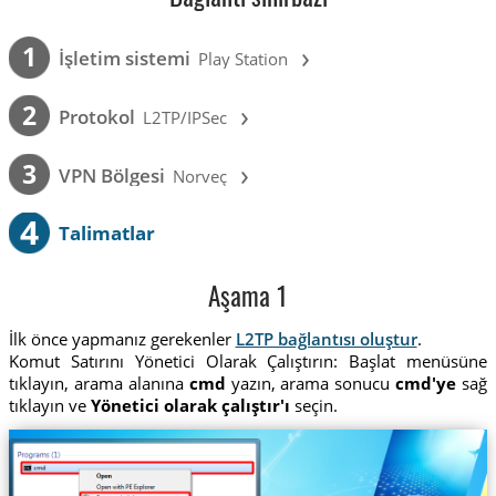
›
1
İşletim sistemi
Play Station
›
2
Protokol
L2TP/IPSec
›
3
VPN Bölgesi
Norveç
4
Talimatlar
Aşama 1
İlk önce yapmanız gerekenler
L2TP bağlantısı oluştur
.
Komut Satırını Yönetici Olarak Çalıştırın: Başlat menüsüne
tıklayın, arama alanına
cmd
yazın, arama sonucu
cmd'ye
sağ
tıklayın ve
Yönetici olarak çalıştır'ı
seçin.