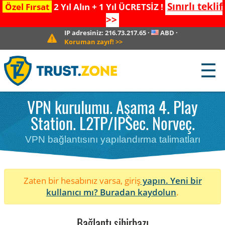
Sınırlı teklif
Özel Fırsat
2 Yıl Alın + 1 Yıl ÜCRETSİZ !
>>
IP adresiniz:
216.73.217.65
·
ABD
·
Koruman zayıf!
>>
☰
VPN kurulumu. Aşama 4. Play
Station. L2TP/IPSec. Norveç.
VPN bağlantısını yapılandırma talimatları
Zaten bir hesabınız varsa, giriş
yapın. Yeni bir
kullanıcı mı?
Buradan kaydolun
.
Bağlantı sihirbazı