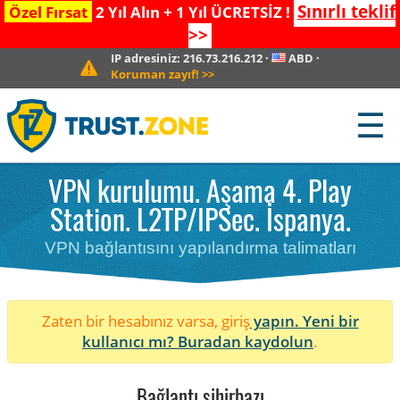
Sınırlı teklif
Özel Fırsat
2 Yıl Alın + 1 Yıl ÜCRETSİZ !
>>
IP adresiniz:
216.73.216.212
·
ABD
·
Koruman zayıf!
>>
☰
VPN kurulumu. Aşama 4. Play
Station. L2TP/IPSec. İspanya.
VPN bağlantısını yapılandırma talimatları
Zaten bir hesabınız varsa, giriş
yapın. Yeni bir
kullanıcı mı?
Buradan kaydolun
.
Bağlantı sihirbazı