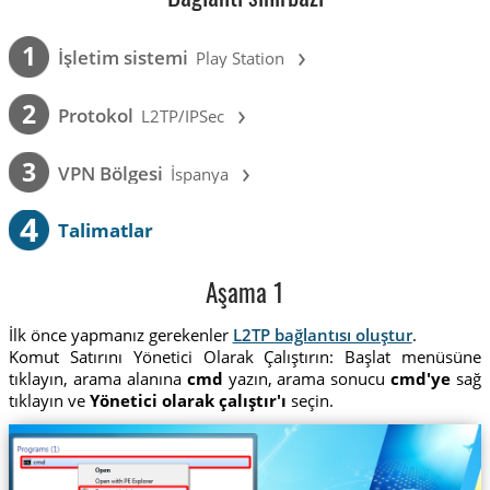
›
1
İşletim sistemi
Play Station
›
2
Protokol
L2TP/IPSec
›
3
VPN Bölgesi
İspanya
4
Talimatlar
Aşama 1
İlk önce yapmanız gerekenler
L2TP bağlantısı oluştur
.
Komut Satırını Yönetici Olarak Çalıştırın: Başlat menüsüne
tıklayın, arama alanına
cmd
yazın, arama sonucu
cmd'ye
sağ
tıklayın ve
Yönetici olarak çalıştır'ı
seçin.