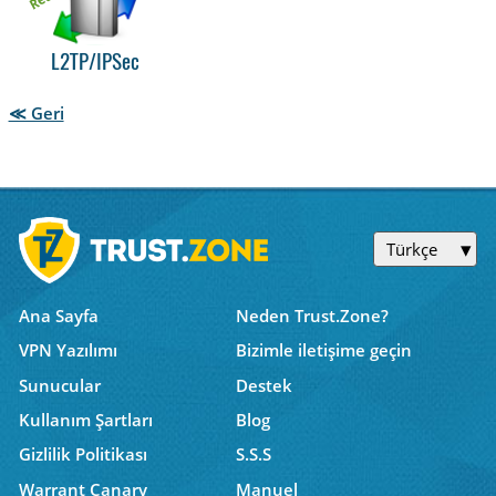
L2TP/IPSec
≪ Geri
Türkçe
Ana Sayfa
Neden Trust.Zone?
VPN Yazılımı
Bizimle iletişime geçin
Sunucular
Destek
Kullanım Şartları
Blog
Gizlilik Politikası
S.S.S
Warrant Canary
Manuel