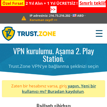
Sınırlı teklif
Özel Fırsat
2 Yıl Alın + 1 Yıl ÜCRETSİZ !
>>
IP adresiniz:
216.73.216.202
·
ABD
·
Koruman zayıf!
>>
☰
VPN kurulumu. Aşama 2. Play
Station.
Trust.Zone VPN'ye bağlanma şeklinizi seçin
Zaten bir hesabınız varsa, giriş
yapın. Yeni bir
kullanıcı mı?
Buradan kaydolun
.
Bağlantı sihirbazı