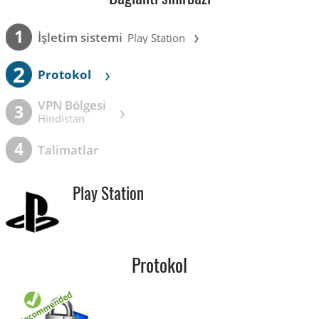
›
1
İşletim sistemi
Play Station
2
›
Protokol
VPN Bölgesi
›
3
Hindistan
4
Talimatlar
Play Station
Protokol