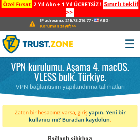
Sınırlı teklif
Özel Fırsat
2 Yıl Alın + 1 Yıl ÜCRETSİZ !
>>
IP adresiniz:
216.73.216.77
·
ABD
·
Koruman zayıf!
>>
☰
VPN kurulumu. Aşama 4. macOS.
VLESS bulk. Türkiye.
VPN bağlantısını yapılandırma talimatları
Zaten bir hesabınız varsa, giriş
yapın. Yeni bir
kullanıcı mı?
Buradan kaydolun
.
Bağlantı sihirbazı