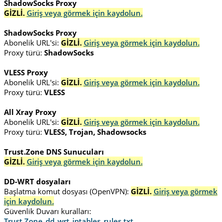
ShadowSocks Proxy
GİZLİ.
Giriş veya görmek için kaydolun.
ShadowSocks Proxy
Abonelik URL'si:
GİZLİ.
Giriş veya görmek için kaydolun.
Proxy türü:
ShadowSocks
VLESS Proxy
Abonelik URL'si:
GİZLİ.
Giriş veya görmek için kaydolun.
Proxy türü:
VLESS
All Xray Proxy
Abonelik URL'si:
GİZLİ.
Giriş veya görmek için kaydolun.
Proxy türü:
VLESS, Trojan, Shadowsocks
Trust.Zone DNS Sunucuları
GİZLİ.
Giriş veya görmek için kaydolun.
DD-WRT dosyaları
Başlatma komut dosyası (OpenVPN):
GİZLİ.
Giriş veya görmek
için kaydolun.
Güvenlik Duvarı kuralları:
Trust.Zone_dd_wrt_iptables_rules.txt