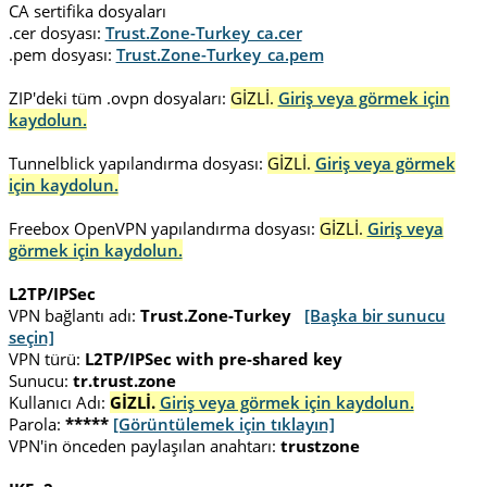
CA sertifika dosyaları
.cer dosyası:
Trust.Zone-Turkey_ca.cer
.pem dosyası:
Trust.Zone-Turkey_ca.pem
ZIP'deki tüm .ovpn dosyaları:
GİZLİ.
Giriş veya görmek için
kaydolun.
Tunnelblick yapılandırma dosyası:
GİZLİ.
Giriş veya görmek
için kaydolun.
Freebox OpenVPN yapılandırma dosyası:
GİZLİ.
Giriş veya
görmek için kaydolun.
L2TP/IPSec
VPN bağlantı adı:
Trust.Zone-Turkey
[Başka bir sunucu
seçin]
VPN türü:
L2TP/IPSec with pre-shared key
Sunucu:
tr.trust.zone
Kullanıcı Adı:
GİZLİ.
Giriş veya görmek için kaydolun.
Parola:
*****
[Görüntülemek için tıklayın]
VPN'in önceden paylaşılan anahtarı:
trustzone