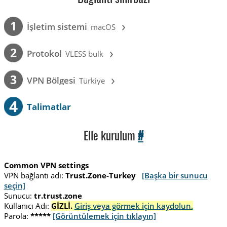
›
1
İşletim sistemi
macOS
›
2
Protokol
VLESS bulk
›
3
VPN Bölgesi
Türkiye
4
Talimatlar
Elle kurulum
#
Common VPN settings
VPN bağlantı adı:
Trust.Zone-Turkey
[Başka bir sunucu
seçin]
Sunucu:
tr.trust.zone
Kullanıcı Adı:
GİZLİ.
Giriş veya görmek için kaydolun.
Parola:
*****
[Görüntülemek için tıklayın]