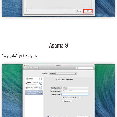
Aşama 9
"Uygula" yı tıklayın.
ca-qc.trust.zone
Trust....Quebec