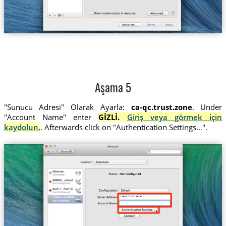
Aşama 5
"Sunucu Adresi" Olarak Ayarla:
ca-qc.trust.zone
. Under
"Account Name" enter
GİZLİ.
Giriş veya görmek için
kaydolun.
. Afterwards click on "Authentication Settings…".
ca-qc.trust.zone
Trust....Quebec