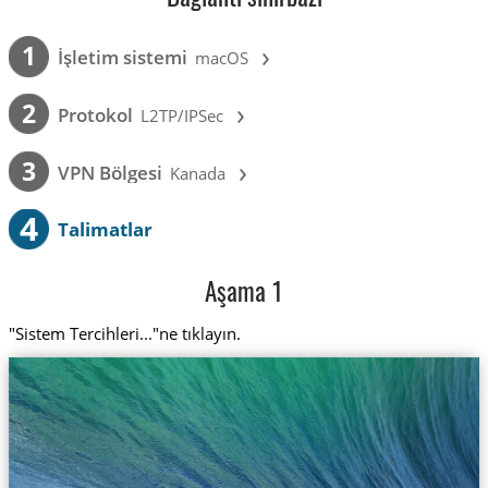
›
1
İşletim sistemi
macOS
›
2
Protokol
L2TP/IPSec
›
3
VPN Bölgesi
Kanada
4
Talimatlar
Aşama 1
"Sistem Tercihleri..."ne tıklayın.