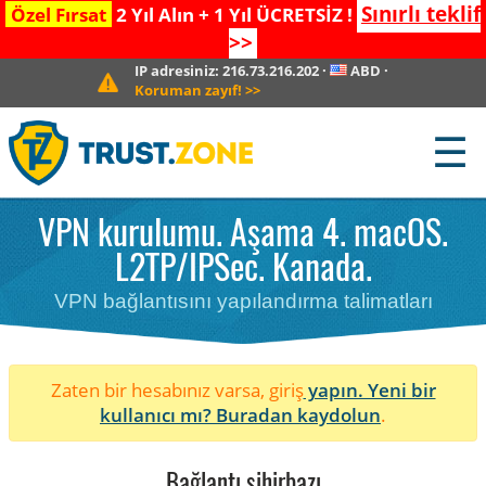
Sınırlı teklif
Özel Fırsat
2 Yıl Alın + 1 Yıl ÜCRETSİZ !
>>
IP adresiniz:
216.73.216.202
·
ABD
·
Koruman zayıf!
>>
☰
VPN kurulumu. Aşama 4. macOS.
L2TP/IPSec. Kanada.
VPN bağlantısını yapılandırma talimatları
Zaten bir hesabınız varsa, giriş
yapın. Yeni bir
kullanıcı mı?
Buradan kaydolun
.
Bağlantı sihirbazı