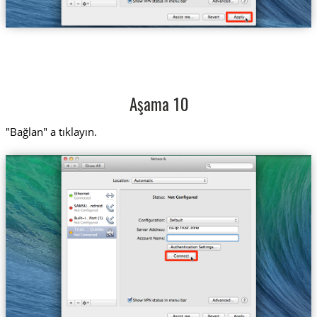
Aşama 10
"Bağlan" a tıklayın.
ca-qc.trust.zone
Trust....Quebec