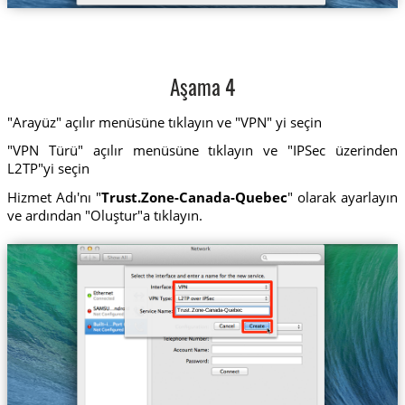
Aşama 4
"Arayüz" açılır menüsüne tıklayın ve "VPN" yi seçin
"VPN Türü" açılır menüsüne tıklayın ve "IPSec üzerinden
L2TP"yi seçin
Hizmet Adı'nı "
Trust.Zone-Canada-Quebec
" olarak ayarlayın
ve ardından "Oluştur"a tıklayın.
Trust.Zone-Canada-Quebec