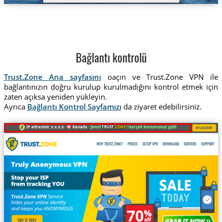
Bağlantı kontrolü
Trust.Zone Ana sayfasını
oaçın ve Trust.Zone VPN ile
bağlantınızın doğru kurulup kurulmadığını kontrol etmek için
zaten açıksa yeniden yükleyin.
Ayrıca
Bağlantı Kontrol Sayfamızı
da ziyaret edebilirsiniz.
IP adresiniz: x.x.x.x ·
Kanada ·
Şimdi
TRUST
.ZONE
! Gerçek konumunuz gizli!