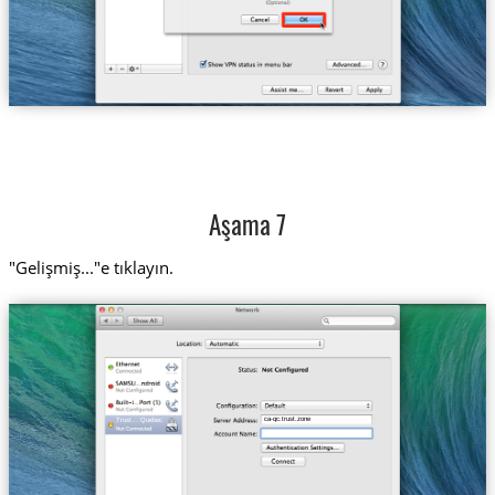
Aşama 7
"Gelişmiş..."e tıklayın.
ca-qc.trust.zone
Trust....Quebec