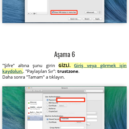
Aşama 6
"Şifre" altına şunu girin
GİZLİ.
Giriş veya görmek için
kaydolun.
. "Paylaşılan Sır":
trustzone
.
Daha sonra "Tamam" a tıklayın.
Trust....Quebec
trustzone