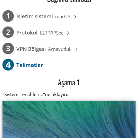
›
1
İşletim sistemi
macOS
›
2
Protokol
L2TP/IPSec
›
3
VPN Bölgesi
Arnavutluk
4
Talimatlar
Aşama 1
"Sistem Tercihleri..."ne tıklayın.