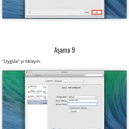
Aşama 9
"Uygula" yı tıklayın.
al.trust.zone
Trust....lbania