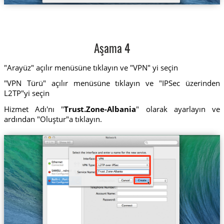
Aşama 4
"Arayüz" açılır menüsüne tıklayın ve "VPN" yi seçin
"VPN Türü" açılır menüsüne tıklayın ve "IPSec üzerinden
L2TP"yi seçin
Hizmet Adı'nı "
Trust.Zone-Albania
" olarak ayarlayın ve
ardından "Oluştur"a tıklayın.
Trust.Zone-Albania