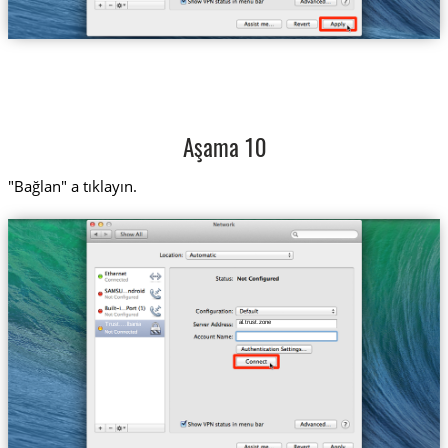
Aşama 10
"Bağlan" a tıklayın.
al.trust.zone
Trust....lbania