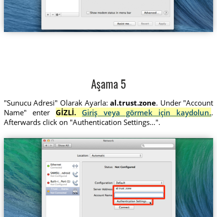
Aşama 5
"Sunucu Adresi" Olarak Ayarla:
al.trust.zone
. Under "Account
Name" enter
GİZLİ.
Giriş veya görmek için kaydolun.
.
Afterwards click on "Authentication Settings…".
al.trust.zone
Trust....lbania