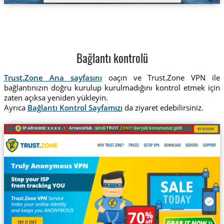
Bağlantı kontrolü
Trust.Zone Ana sayfasını
oaçın ve Trust.Zone VPN ile
bağlantınızın doğru kurulup kurulmadığını kontrol etmek için
zaten açıksa yeniden yükleyin.
Ayrıca
Bağlantı Kontrol Sayfamızı
da ziyaret edebilirsiniz.
IP adresiniz: x.x.x.x ·
Arnavutluk ·
Şimdi
TRUST
.ZONE
! Gerçek konumunuz gizli!