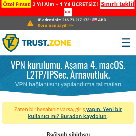
Sınırlı teklif
Özel Fırsat
2 Yıl Alın + 1 Yıl ÜCRETSİZ !
>>
IP adresiniz:
216.73.217.172
·
ABD
·
Koruman zayıf!
>>
☰
VPN kurulumu. Aşama 4. macOS.
L2TP/IPSec. Arnavutluk.
VPN bağlantısını yapılandırma talimatları
Zaten bir hesabınız varsa, giriş
yapın. Yeni bir
kullanıcı mı?
Buradan kaydolun
.
Bağlantı sihirbazı