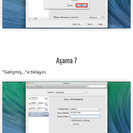
Aşama 7
"Gelişmiş..."e tıklayın.
al.trust.zone
Trust....lbania