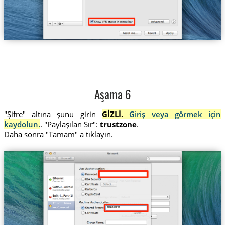
Aşama 6
"Şifre" altına şunu girin
GİZLİ.
Giriş veya görmek için
kaydolun.
. "Paylaşılan Sır":
trustzone
.
Daha sonra "Tamam" a tıklayın.
Trust....lbania
trustzone