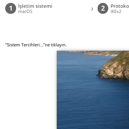
İşletim sistemi
Protoko
›
1
2
macOS
IKEv2
"Sistem Tercihleri..."ne tıklayın.