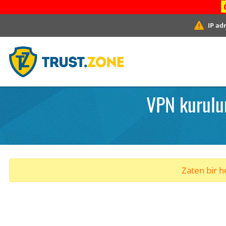
IP ad
VPN kurulum
Zaten bir he