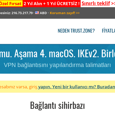
Sınırlı teklif
>
Özel Fırsat
2 Yıl Alın + 1 Yıl ÜCRETSİZ !
resiniz:
216.73.217.79
·
ABD
·
Koruman zayıf!
>>
NEDEN TRUST.ZONE?
FIYATL
u. Aşama 4. macOS. IKEv2. Birle
VPN bağlantısını yapılandırma talimatları
sabınız varsa, giriş
yapın. Yeni bir kullanıcı mı?
Buradan
Bağlantı sihirbazı