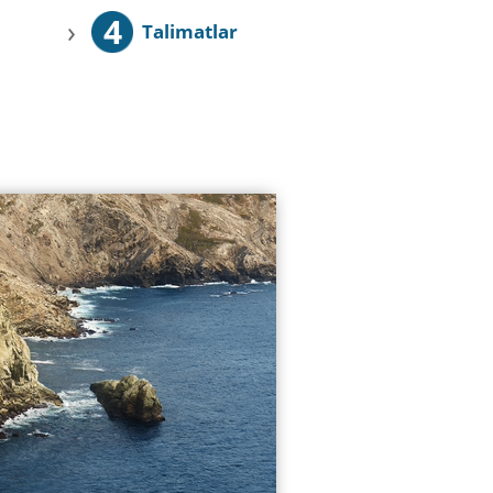
4
›
Talimatlar