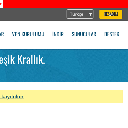
>
Türkçe
HESABIM
AR
VPN KURULUMU
İNDIR
SUNUCULAR
DESTEK
şik Krallık.
 kaydolun
.