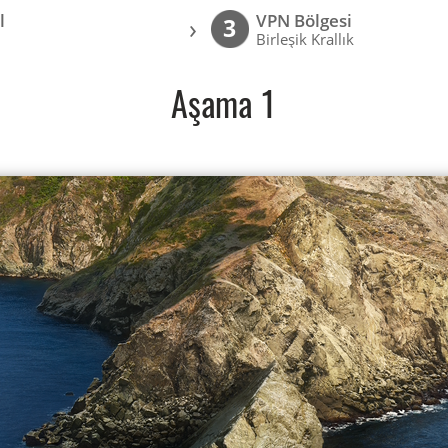
l
VPN Bölgesi
›
3
Birleşik Krallık
Aşama 1