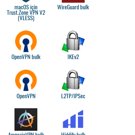
macOS için
WireGuard bulk
Trust.Zone VPN V2
(VLESS)
OpenVPN bulk
IKEv2
OpenVPN
L2TP/IPSec