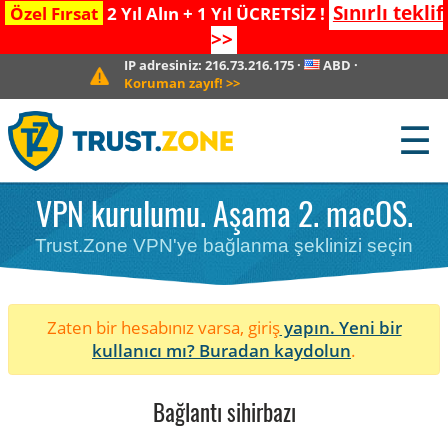
Sınırlı teklif
Özel Fırsat
2 Yıl Alın + 1 Yıl ÜCRETSİZ !
>>
IP adresiniz:
216.73.216.175
·
ABD
·
Koruman zayıf!
>>
☰
VPN kurulumu. Aşama 2. macOS.
Trust.Zone VPN'ye bağlanma şeklinizi seçin
Zaten bir hesabınız varsa, giriş
yapın. Yeni bir
kullanıcı mı?
Buradan kaydolun
.
Bağlantı sihirbazı