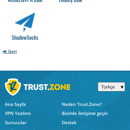
AmneziaVPN bulk
Hiddify bulk
ShadowSocks
≪ Geri
Türkçe
Ana Sayfa
Neden Trust.Zone?
VPN Yazılımı
Bizimle iletişime geçin
Sunucular
Destek