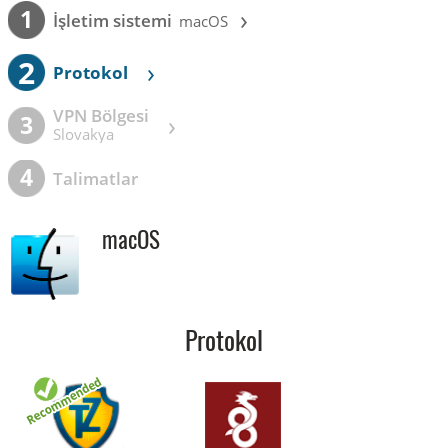
›
1
İşletim sistemi
macOS
2
›
Protokol
VPN Bölgesi
›
3
Slovakya
4
Talimatlar
macOS
Protokol