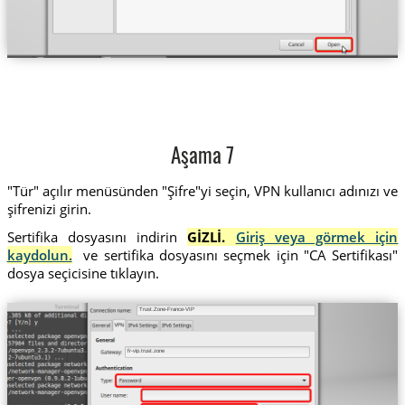
Aşama 7
"Tür" açılır menüsünden "Şifre"yi seçin, VPN kullanıcı adınızı ve
şifrenizi girin.
Sertifika dosyasını indirin
GİZLİ.
Giriş veya görmek için
kaydolun.
ve sertifika dosyasını seçmek için "CA Sertifikası"
dosya seçicisine tıklayın.
Trust.Zone-France-VIP
fr-vip.trust.zone