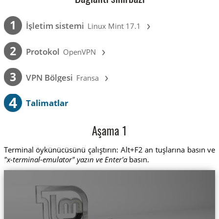
›
1
İşletim sistemi
Linux Mint 17.1
›
2
Protokol
OpenVPN
›
3
VPN Bölgesi
Fransa
4
Talimatlar
Aşama 1
Terminal öykünücüsünü çalıştırın: Alt+F2 an tuşlarına basın ve
"x-terminal-emulator" yazın ve Enter'a
basın.