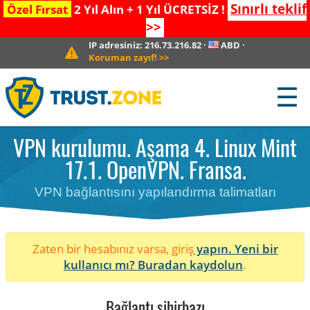
Sınırlı teklif
Özel Fırsat
2 Yıl Alın + 1 Yıl ÜCRETSİZ !
>>
IP adresiniz:
216.73.216.82
·
ABD
·
Koruman zayıf!
>>
☰
VPN kurulumu. Aşama 4. Linux Mint
17.1. OpenVPN. Fransa.
VPN bağlantısını yapılandırma talimatları
Zaten bir hesabınız varsa, giriş
yapın. Yeni bir
kullanıcı mı?
Buradan kaydolun
.
Bağlantı sihirbazı