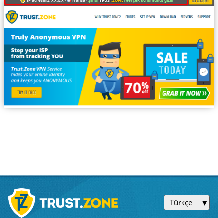
IP adresiniz: x.x.x.x ·
Fransa ·
Şimdi
TRUST
.ZONE
! Gerçek konumunuz gizli!
Türkçe