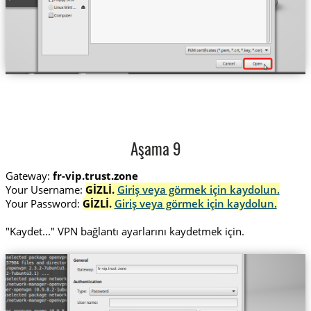
Aşama 9
Gateway:
fr-vip.trust.zone
Your Username:
GİZLİ.
Giriş veya görmek için kaydolun.
Your Password:
GİZLİ.
Giriş veya görmek için kaydolun.
"Kaydet..." VPN bağlantı ayarlarını kaydetmek için.
fr-vip.trust.zone