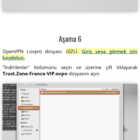
Aşama 6
OpenVPN (.ovpn) dosyası:
GİZLİ.
Giriş veya görmek için
kaydolun.
"İndirilenler" bölümünü seçin ve üzerine çift tıklayarak
Trust.Zone-France-VIP.ovpn
dosyasını açın.
Trust.Zone-France-VIP.ovpn