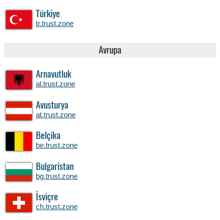
Türkiye
tr.trust.zone
Avrupa
Arnavutluk
al.trust.zone
Avusturya
at.trust.zone
Belçika
be.trust.zone
Bulgaristan
bg.trust.zone
İsviçre
ch.trust.zone