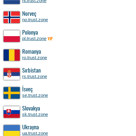
nl.trust.zone
Norveç
no.trust.zone
Polonya
pl.trust.zone
VIP
Romanya
ro.trust.zone
Sırbistan
rs.trust.zone
İsveç
se.trust.zone
Slovakya
sk.trust.zone
Ukrayna
ua.trust.zone