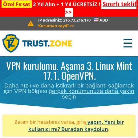
Sınırlı teklif
Özel Fırsat
2 Yıl Alın + 1 Yıl ÜCRETSİZ !
>>
IP adresiniz:
216.73.216.170
·
ABD
·
Koruman zayıf!
>>
☰
VPN kurulumu. Aşama 3. Linux Mint
17.1. OpenVPN.
Daha hızlı ve daha istikrarlı bir bağlantı sağlamak
için VPN bölgesi
gerçek konumunuza daha yakın
seçin
Zaten bir hesabınız varsa, giriş
yapın. Yeni bir
kullanıcı mı?
Buradan kaydolun
.