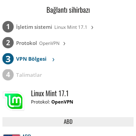
Bağlantı sihirbazı
›
1
İşletim sistemi
Linux Mint 17.1
›
2
Protokol
OpenVPN
3
›
VPN Bölgesi
4
Talimatlar
Linux Mint 17.1
Protokol:
OpenVPN
ABD