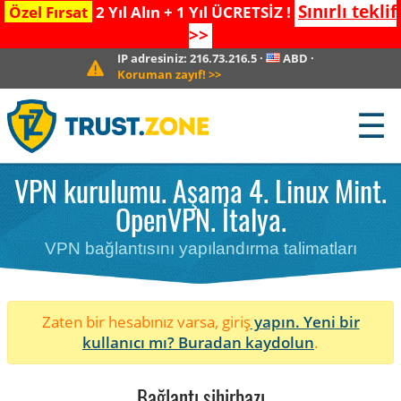
Sınırlı teklif
Özel Fırsat
2 Yıl Alın + 1 Yıl ÜCRETSİZ !
>>
IP adresiniz:
216.73.216.5
·
ABD
·
Koruman zayıf!
>>
☰
VPN kurulumu. Aşama 4. Linux Mint.
OpenVPN. İtalya.
VPN bağlantısını yapılandırma talimatları
Zaten bir hesabınız varsa, giriş
yapın. Yeni bir
kullanıcı mı?
Buradan kaydolun
.
Bağlantı sihirbazı