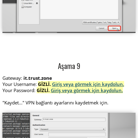
Aşama 9
Gateway:
it.trust.zone
Your Username:
GİZLİ.
Giriş veya görmek için kaydolun.
Your Password:
GİZLİ.
Giriş veya görmek için kaydolun.
"Kaydet..." VPN bağlantı ayarlarını kaydetmek için.
it.trust.zone