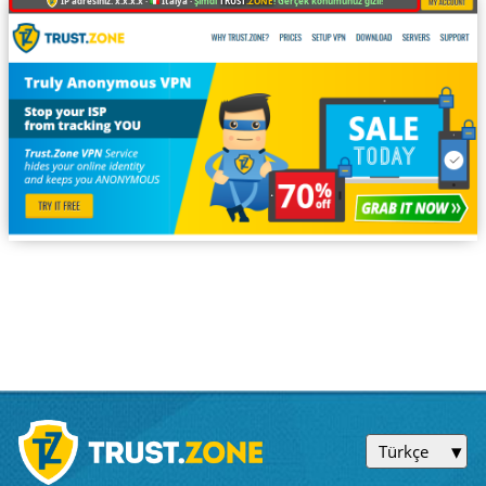
IP adresiniz: x.x.x.x ·
İtalya ·
Şimdi
TRUST
.ZONE
! Gerçek konumunuz gizli!
Türkçe