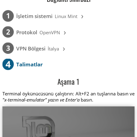
›
1
İşletim sistemi
Linux Mint
›
2
Protokol
OpenVPN
›
3
VPN Bölgesi
İtalya
4
Talimatlar
Aşama 1
Terminal öykünücüsünü çalıştırın: Alt+F2 an tuşlarına basın ve
"x-terminal-emulator" yazın ve Enter'a
basın.