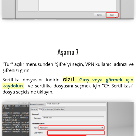
Aşama 7
"Tür" açılır menüsünden "Şifre"yi seçin, VPN kullanıcı adınızı ve
şifrenizi girin.
Sertifika dosyasını indirin
GİZLİ.
Giriş veya görmek için
kaydolun.
ve sertifika dosyasını seçmek için "CA Sertifikası"
dosya seçicisine tıklayın.
Trust.Zone-Italy
it.trust.zone