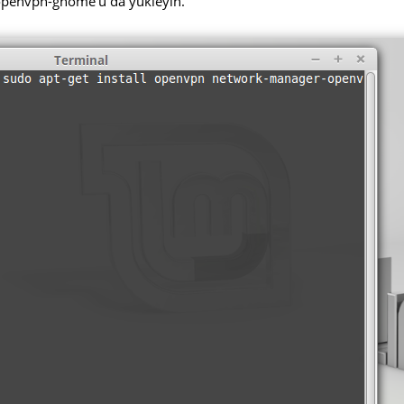
-openvpn-gnome'u da yükleyin.