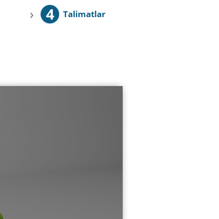
4
›
Talimatlar