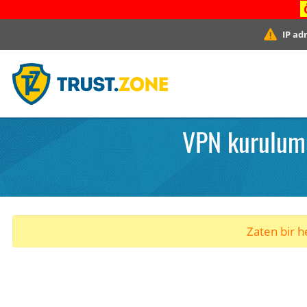
IP ad
VPN kurulumu
Zaten bir he