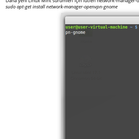
Daha yeni Linux Mint sürümleri için lütfen network-manager
sudo apt-get install network-manager-openvpn-gnome