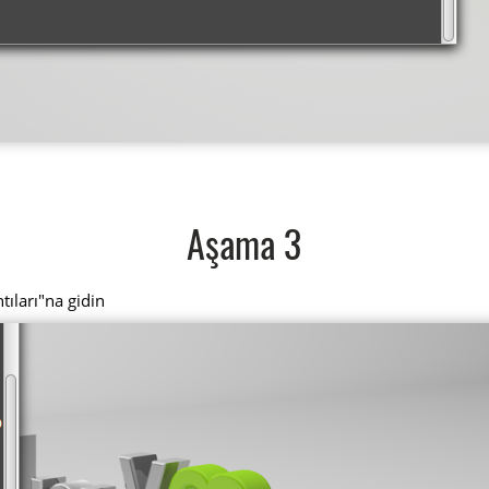
Aşama 3
tıları"na gidin