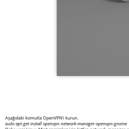
Aşağıdaki komutla OpenVPN'i kurun.
sudo apt-get install openvpn network-manager-openvpn-gnome