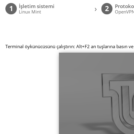
İşletim sistemi
Protoko
›
1
2
Linux Mint
OpenVP
Terminal öykünücüsünü çalıştırın: Alt+F2 an tuşlarına basın v