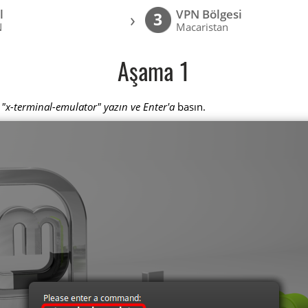
l
VPN Bölgesi
›
3
N
Macaristan
Aşama 1
e
"x-terminal-emulator" yazın ve Enter'a
basın.