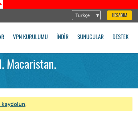
>
Türkçe
HESABIM
AR
VPN KURULUMU
İNDIR
SUNUCULAR
DESTEK
. Macaristan.
 kaydolun
.