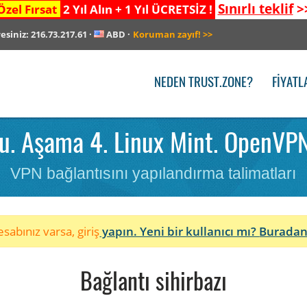
Sınırlı teklif
>
Özel Fırsat
2 Yıl Alın + 1 Yıl ÜCRETSİZ !
resiniz:
216.73.217.61
·
ABD
·
Koruman zayıf!
>>
NEDEN TRUST.ZONE?
FIYATL
. Aşama 4. Linux Mint. OpenVPN
VPN bağlantısını yapılandırma talimatları
sabınız varsa, giriş
yapın. Yeni bir kullanıcı mı?
Buradan
Bağlantı sihirbazı