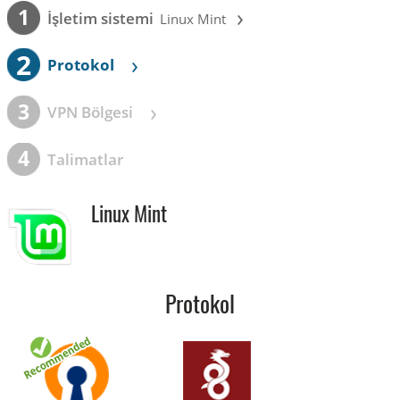
›
1
İşletim sistemi
Linux Mint
2
›
Protokol
›
3
VPN Bölgesi
4
Talimatlar
Linux Mint
Protokol