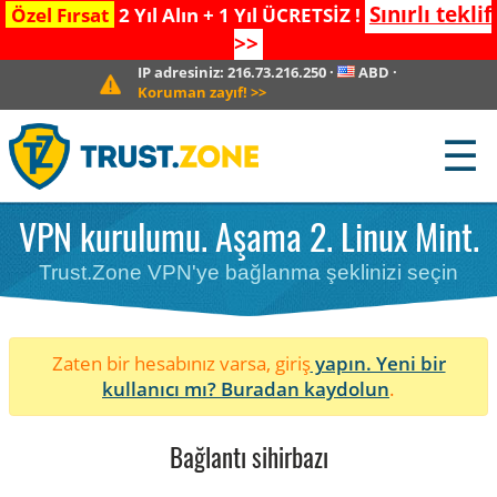
Sınırlı teklif
Özel Fırsat
2 Yıl Alın + 1 Yıl ÜCRETSİZ !
>>
IP adresiniz:
216.73.216.250
·
ABD
·
Koruman zayıf!
>>
☰
VPN kurulumu. Aşama 2. Linux Mint.
Trust.Zone VPN'ye bağlanma şeklinizi seçin
Zaten bir hesabınız varsa, giriş
yapın. Yeni bir
kullanıcı mı?
Buradan kaydolun
.
Bağlantı sihirbazı