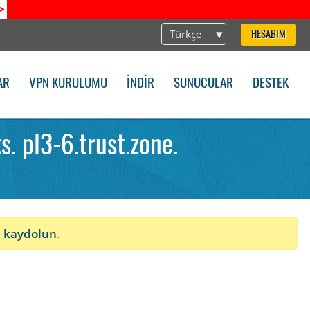
>
Türkçe
HESABIM
AR
VPN KURULUMU
İNDIR
SUNUCULAR
DESTEK
 pl3-6.trust.zone.
 kaydolun
.