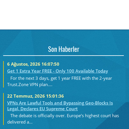
Son Haberler
6 Ağustos, 2026 16:07:50
Get 1 Extra Year FREE - Only 100 Available Today
For the next 3 days, get 1 year FREE with the 2-year
Trust.Zone VPN plan....
22 Temmuz, 2026 15:01:36
VPNs Are Lawful Tools and Bypassing Geo-Blocks Is
Legal, Declares EU Supreme Court
The debate is officially over. Europe’s highest court has
delivered a...