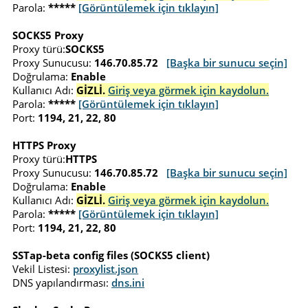
Parola:
*****
[Görüntülemek için tıklayın]
SOCKS5 Proxy
Proxy türü:
SOCKS5
Proxy Sunucusu:
146.70.85.72
[Başka bir sunucu seçin]
Doğrulama:
Enable
Kullanıcı Adı:
GİZLİ.
Giriş veya görmek için kaydolun.
Parola:
*****
[Görüntülemek için tıklayın]
Port:
1194, 21, 22, 80
HTTPS Proxy
Proxy türü:
HTTPS
Proxy Sunucusu:
146.70.85.72
[Başka bir sunucu seçin]
Doğrulama:
Enable
Kullanıcı Adı:
GİZLİ.
Giriş veya görmek için kaydolun.
Parola:
*****
[Görüntülemek için tıklayın]
Port:
1194, 21, 22, 80
SSTap-beta config files (SOCKS5 client)
Vekil Listesi:
proxylist.json
DNS yapılandırması:
dns.ini