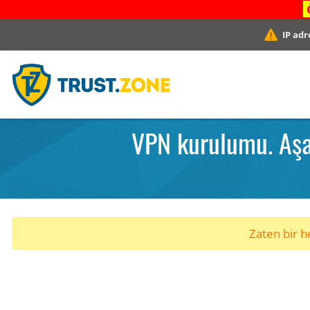
IP adr
VPN kurulumu. Aşa
Zaten bir he