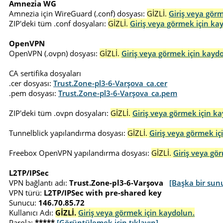
Amnezia WG
Amnezia için WireGuard (.conf) dosyası:
GİZLİ.
Giriş veya gör
ZIP'deki tüm .conf dosyaları:
GİZLİ.
Giriş veya görmek için ka
OpenVPN
OpenVPN (.ovpn) dosyası:
GİZLİ.
Giriş veya görmek için kayd
CA sertifika dosyaları
.cer dosyası:
Trust.Zone-pl3-6-Varşova_ca.cer
.pem dosyası:
Trust.Zone-pl3-6-Varşova_ca.pem
ZIP'deki tüm .ovpn dosyaları:
GİZLİ.
Giriş veya görmek için k
Tunnelblick yapılandırma dosyası:
GİZLİ.
Giriş veya görmek iç
Freebox OpenVPN yapılandırma dosyası:
GİZLİ.
Giriş veya gö
L2TP/IPSec
VPN bağlantı adı:
Trust.Zone-pl3-6-Varşova
[Başka bir sun
VPN türü:
L2TP/IPSec with pre-shared key
Sunucu:
146.70.85.72
Kullanıcı Adı:
GİZLİ.
Giriş veya görmek için kaydolun.
Parola:
*****
[Görüntülemek için tıklayın]