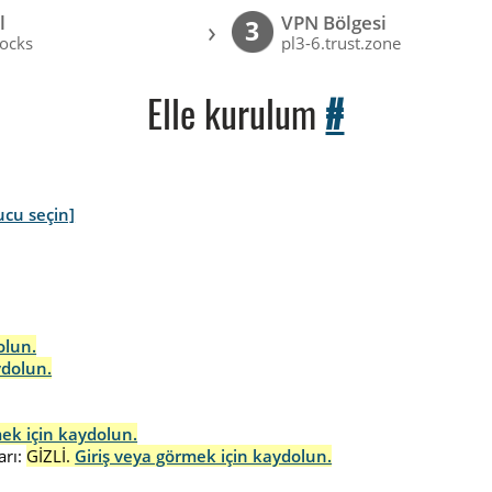
l
VPN Bölgesi
›
3
ocks
pl3-6.trust.zone
Elle kurulum
#
ucu seçin]
olun.
ydolun.
mek için kaydolun.
rı:
GİZLİ.
Giriş veya görmek için kaydolun.