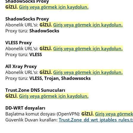
ShadowSocks Proxy
GİZLİ.
Giriş veya görmek için kaydolun.
ShadowSocks Proxy
Abonelik URL'si:
GİZLİ.
Giriş veya görmek için kaydolun.
Proxy türü:
ShadowSocks
VLESS Proxy
Abonelik URL'si:
GİZLİ.
Giriş veya görmek için kaydolun.
Proxy türü:
VLESS
All Xray Proxy
Abonelik URL'si:
GİZLİ.
Giriş veya görmek için kaydolun.
Proxy türü:
VLESS, Trojan, Shadowsocks
Trust.Zone DNS Sunucuları
GİZLİ.
Giriş veya görmek için kaydolun.
DD-WRT dosyaları
Başlatma komut dosyası (OpenVPN):
GİZLİ.
Giriş veya görmek
Güvenlik Duvarı kuralları:
Trust.Zone_dd_wrt_iptables_rules.t