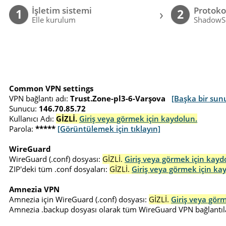
İşletim sistemi
Protoko
›
1
2
Elle kurulum
ShadowS
Common VPN settings
VPN bağlantı adı:
Trust.Zone-pl3-6-Varşova
[Başka bir sun
Sunucu:
146.70.85.72
Kullanıcı Adı:
GİZLİ.
Giriş veya görmek için kaydolun.
Parola:
*****
[Görüntülemek için tıklayın]
WireGuard
WireGuard (.conf) dosyası:
GİZLİ.
Giriş veya görmek için kayd
ZIP'deki tüm .conf dosyaları:
GİZLİ.
Giriş veya görmek için ka
Amnezia VPN
Amnezia için WireGuard (.conf) dosyası:
GİZLİ.
Giriş veya gör
Amnezia .backup dosyası olarak tüm WireGuard VPN bağlantıla