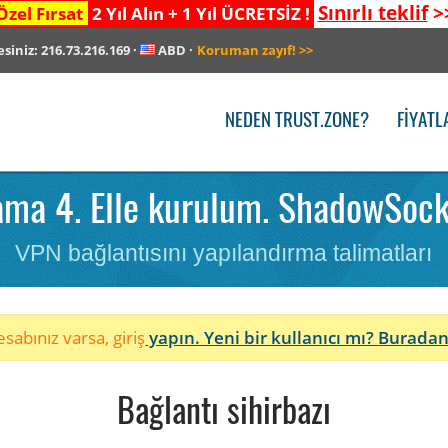
Sınırlı teklif
>
Özel Fırsat
2 Yıl Alın + 1 Yıl ÜCRETSİZ !
esiniz:
216.73.216.169
·
ABD
·
Koruman zayıf!
>>
NEDEN TRUST.ZONE?
FIYATL
ma 4. Elle kurulum. ShadowSocks.
VPN bağlantısını yapılandırma talimatları
sabınız varsa, giriş
yapın. Yeni bir kullanıcı mı?
Buradan
Bağlantı sihirbazı