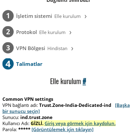
›
1
İşletim sistemi
Elle kurulum
›
2
Protokol
Elle kurulum
›
3
VPN Bölgesi
Hindistan
4
Talimatlar
Elle kurulum
#
Common VPN settings
VPN bağlantı adı:
Trust.Zone-India-Dedicated-ind
[Başka
bir sunucu seçin]
Sunucu:
ind.trust.zone
Kullanıcı Adı:
GİZLİ.
Giriş veya görmek için kaydolun.
Parola:
*****
[Görüntülemek için tıklayın]