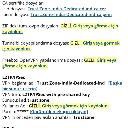
CA sertifika dosyaları
.cer dosyası:
Trust.Zone-India-Dedicated-ind_ca.cer
.pem dosyası:
Trust.Zone-India-Dedicated-ind_ca.pem
ZIP'deki tüm .ovpn dosyaları:
GİZLİ.
Giriş veya görmek için
kaydolun.
Tunnelblick yapılandırma dosyası:
GİZLİ.
Giriş veya görmek
için kaydolun.
Freebox OpenVPN yapılandırma dosyası:
GİZLİ.
Giriş veya
görmek için kaydolun.
L2TP/IPSec
VPN bağlantı adı:
Trust.Zone-India-Dedicated-ind
[Başka
bir sunucu seçin]
VPN türü:
L2TP/IPSec with pre-shared key
Sunucu:
ind.trust.zone
Kullanıcı Adı:
GİZLİ.
Giriş veya görmek için kaydolun.
Parola:
*****
[Görüntülemek için tıklayın]
VPN'in önceden paylaşılan anahtarı:
trustzone