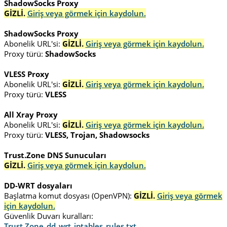
ShadowSocks Proxy
GİZLİ.
Giriş veya görmek için kaydolun.
ShadowSocks Proxy
Abonelik URL'si:
GİZLİ.
Giriş veya görmek için kaydolun.
Proxy türü:
ShadowSocks
VLESS Proxy
Abonelik URL'si:
GİZLİ.
Giriş veya görmek için kaydolun.
Proxy türü:
VLESS
All Xray Proxy
Abonelik URL'si:
GİZLİ.
Giriş veya görmek için kaydolun.
Proxy türü:
VLESS, Trojan, Shadowsocks
Trust.Zone DNS Sunucuları
GİZLİ.
Giriş veya görmek için kaydolun.
DD-WRT dosyaları
Başlatma komut dosyası (OpenVPN):
GİZLİ.
Giriş veya görmek
için kaydolun.
Güvenlik Duvarı kuralları:
Trust.Zone_dd_wrt_iptables_rules.txt