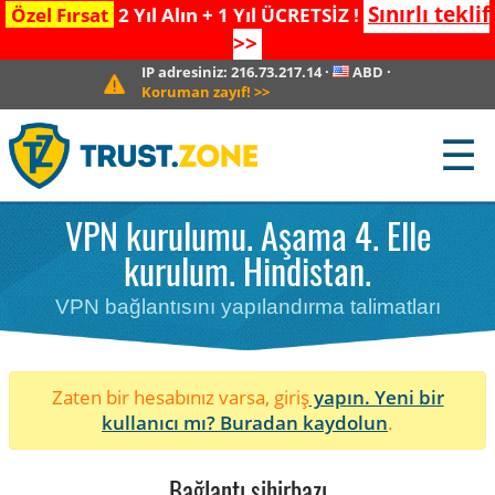
Sınırlı teklif
Özel Fırsat
2 Yıl Alın + 1 Yıl ÜCRETSİZ !
>>
IP adresiniz:
216.73.217.14
·
ABD
·
Koruman zayıf!
>>
☰
VPN kurulumu. Aşama 4. Elle
kurulum. Hindistan.
VPN bağlantısını yapılandırma talimatları
Zaten bir hesabınız varsa, giriş
yapın. Yeni bir
kullanıcı mı?
Buradan kaydolun
.
Bağlantı sihirbazı