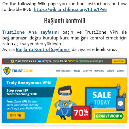
On the following Wiki page you can find instructions on how
to disable IPv6:
https://wiki.archlinux.org/title/IPv6
Bağlantı kontrolü
Trust.Zone Ana sayfasını
oaçın ve Trust.Zone VPN ile
bağlantınızın doğru kurulup kurulmadığını kontrol etmek için
zaten açıksa yeniden yükleyin.
Ayrıca
Bağlantı Kontrol Sayfamızı
da ziyaret edebilirsiniz.
IP adresiniz: x.x.x.x ·
Ukrayna ·
Şimdi
TRUST
.ZONE
! Gerçek konumunuz gizli!