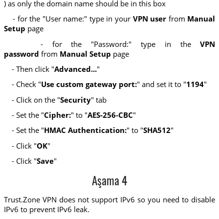
) as only the domain name should be in this box
- for the "User name:" type in your
VPN user
from
Manual
Setup
page
- for the "Password:" type in the
VPN
password
from
Manual Setup
page
- Then click "
Advanced...
"
- Check "
Use custom gateway port:
" and set it to "
1194
"
- Click on the "
Security
" tab
- Set the "
Cipher:
" to "
AES-256-CBC
"
- Set the "
HMAC Authentication:
" to "
SHA512
"
- Click "
OK
"
- Click "
Save
"
Aşama 4
Trust.Zone VPN does not support IPv6 so you need to disable
IPv6 to prevent IPv6 leak.