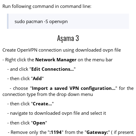
Run following command in command line:
sudo pacman -S openvpn
Aşama 3
Create OpenVPN connection using downloaded ovpn file
- Right click the
Network Manager
on the menu bar
- and click "
Edit Connections...
"
- then click "
Add
"
- choose "
Import a saved VPN configuration...
" for the
connection type from the drop down menu
- then click "
Create...
"
- navigate to downloaded ovpn file and select it
- then click "
Open
"
- Remove only the "
:1194
" from the "
Gateway:
" ( if present