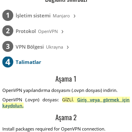
›
1
İşletim sistemi
Manjaro
›
2
Protokol
OpenVPN
›
3
VPN Bölgesi
Ukrayna
4
Talimatlar
Aşama 1
OpenVPN yapılandırma dosyasını (.ovpn dosyası) indirin.
OpenVPN (.ovpn) dosyası:
GİZLİ.
Giriş veya görmek için
kaydolun.
Aşama 2
Install packages required for OpenVPN connection.