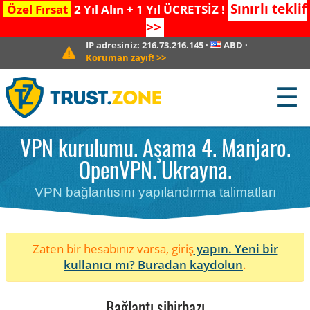
Sınırlı teklif
Özel Fırsat
2 Yıl Alın + 1 Yıl ÜCRETSİZ !
>>
IP adresiniz:
216.73.216.145
·
ABD
·
Koruman zayıf!
>>
☰
VPN kurulumu. Aşama 4. Manjaro.
OpenVPN. Ukrayna.
VPN bağlantısını yapılandırma talimatları
Zaten bir hesabınız varsa, giriş
yapın. Yeni bir
kullanıcı mı?
Buradan kaydolun
.
Bağlantı sihirbazı