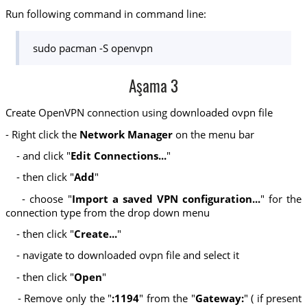
Run following command in command line:
sudo pacman -S openvpn
Aşama 3
Create OpenVPN connection using downloaded ovpn file
- Right click the
Network Manager
on the menu bar
- and click "
Edit Connections...
"
- then click "
Add
"
- choose "
Import a saved VPN configuration...
" for the
connection type from the drop down menu
- then click "
Create...
"
- navigate to downloaded ovpn file and select it
- then click "
Open
"
- Remove only the "
:1194
" from the "
Gateway:
" ( if present