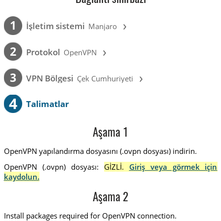
›
1
İşletim sistemi
Manjaro
›
2
Protokol
OpenVPN
›
3
VPN Bölgesi
Çek Cumhuriyeti
4
Talimatlar
Aşama 1
OpenVPN yapılandırma dosyasını (.ovpn dosyası) indirin.
OpenVPN (.ovpn) dosyası:
GİZLİ.
Giriş veya görmek için
kaydolun.
Aşama 2
Install packages required for OpenVPN connection.