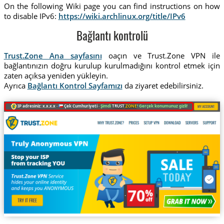
On the following Wiki page you can find instructions on how
to disable IPv6:
https://wiki.archlinux.org/title/IPv6
Bağlantı kontrolü
Trust.Zone Ana sayfasını
oaçın ve Trust.Zone VPN ile
bağlantınızın doğru kurulup kurulmadığını kontrol etmek için
zaten açıksa yeniden yükleyin.
Ayrıca
Bağlantı Kontrol Sayfamızı
da ziyaret edebilirsiniz.
IP adresiniz: x.x.x.x ·
Çek Cumhuriyeti ·
Şimdi
TRUST
.ZONE
! Gerçek konumunuz gizli!