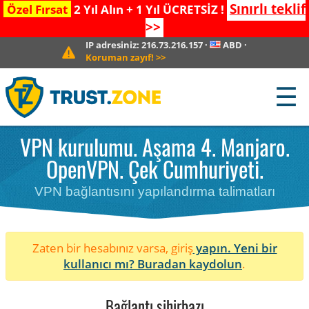
Sınırlı teklif
Özel Fırsat
2 Yıl Alın + 1 Yıl ÜCRETSİZ !
>>
IP adresiniz:
216.73.216.157
·
ABD
·
Koruman zayıf!
>>
☰
VPN kurulumu. Aşama 4. Manjaro.
OpenVPN. Çek Cumhuriyeti.
VPN bağlantısını yapılandırma talimatları
Zaten bir hesabınız varsa, giriş
yapın. Yeni bir
kullanıcı mı?
Buradan kaydolun
.
Bağlantı sihirbazı