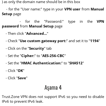
) as only the domain name should be in this box
- for the "User name:" type in your
VPN user
from
Manual
Setup
page
- for the "Password:" type in the
VPN
password
from
Manual Setup
page
- Then click "
Advanced...
"
- Check "
Use custom gateway port:
" and set it to "
1194
"
- Click on the "
Security
" tab
- Set the "
Cipher:
" to "
AES-256-CBC
"
- Set the "
HMAC Authentication:
" to "
SHA512
"
- Click "
OK
"
- Click "
Save
"
Aşama 4
Trust.Zone VPN does not support IPv6 so you need to disable
IPv6 to prevent IPv6 leak.