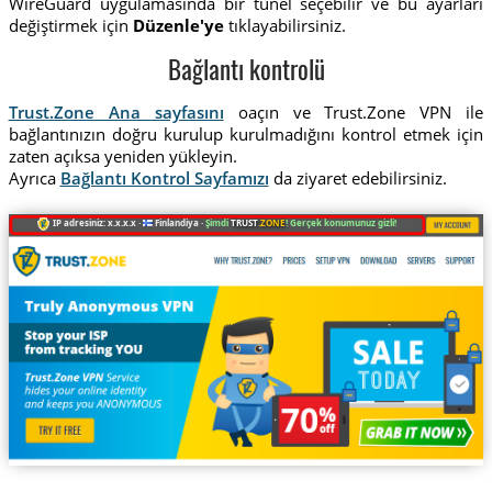
WireGuard uygulamasında bir tünel seçebilir ve bu ayarları
değiştirmek için
Düzenle'ye
tıklayabilirsiniz.
Bağlantı kontrolü
Trust.Zone Ana sayfasını
oaçın ve Trust.Zone VPN ile
bağlantınızın doğru kurulup kurulmadığını kontrol etmek için
zaten açıksa yeniden yükleyin.
Ayrıca
Bağlantı Kontrol Sayfamızı
da ziyaret edebilirsiniz.
IP adresiniz: x.x.x.x ·
Finlandiya ·
Şimdi
TRUST
.ZONE
! Gerçek konumunuz gizli!