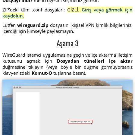
Dosyayı İndir
menü öğesini seçmeniz gerekir:
ZIP'deki tüm .conf dosyaları:
GİZLİ.
Giriş veya görmek için
kaydolun.
Lütfen
wireguard.zip
dosyasını kişisel VPN kimlik bilgilerinizi
içerdiği için kimseyle paylaşmayın.
Aşama 3
WireGuard istemci uygulamasına geçin ve içe aktarma iletişim
kutusunu açmak için
Dosyadan tünelleri içe aktar
düğmesine tıklayın (veya böyle bir düğme görmüyorsanız
klavyenizdeki
Komut-O
tuşlarına basın).