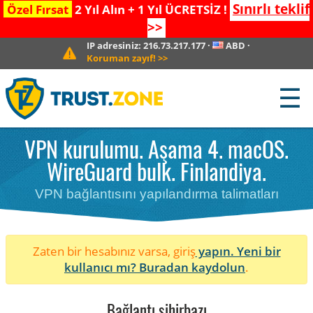
Sınırlı teklif
Özel Fırsat
2 Yıl Alın + 1 Yıl ÜCRETSİZ !
>>
IP adresiniz:
216.73.217.177
·
ABD
·
Koruman zayıf!
>>
☰
VPN kurulumu. Aşama 4. macOS.
WireGuard bulk. Finlandiya.
VPN bağlantısını yapılandırma talimatları
Zaten bir hesabınız varsa, giriş
yapın. Yeni bir
kullanıcı mı?
Buradan kaydolun
.
Bağlantı sihirbazı