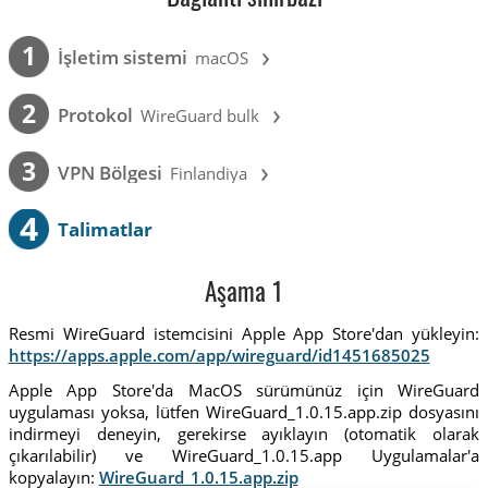
›
1
İşletim sistemi
macOS
›
2
Protokol
WireGuard bulk
›
3
VPN Bölgesi
Finlandiya
4
Talimatlar
Aşama 1
Resmi WireGuard istemcisini Apple App Store'dan yükleyin:
https://apps.apple.com/app/wireguard/id1451685025
Apple App Store'da MacOS sürümünüz için WireGuard
uygulaması yoksa, lütfen WireGuard_1.0.15.app.zip dosyasını
indirmeyi deneyin, gerekirse ayıklayın (otomatik olarak
çıkarılabilir) ve WireGuard_1.0.15.app Uygulamalar'a
kopyalayın:
WireGuard_1.0.15.app.zip