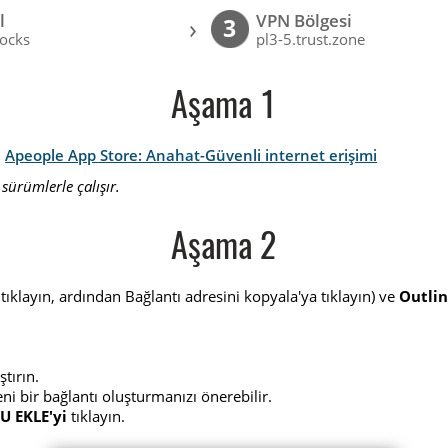
l
VPN Bölgesi
›
3
ocks
pl3-5.trust.zone
Aşama 1
:
Apeople App Store: Anahat-Güvenli internet erişimi
sürümlerle çalışır.
Aşama 2
ıklayın, ardından Bağlantı adresini kopyala'ya tıklayın) ve
Outli
tırın.
eni bir bağlantı oluşturmanızı önerebilir.
 EKLE'yi
tıklayın.