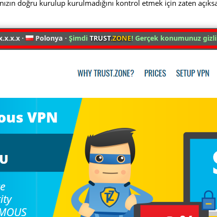
nızın doğru kurulup kurulmadığını kontrol etmek için zaten açıks
x.x.x.x ·
Polonya ·
Şimdi
TRUST
.ZONE
! Gerçek konumunuz gizli