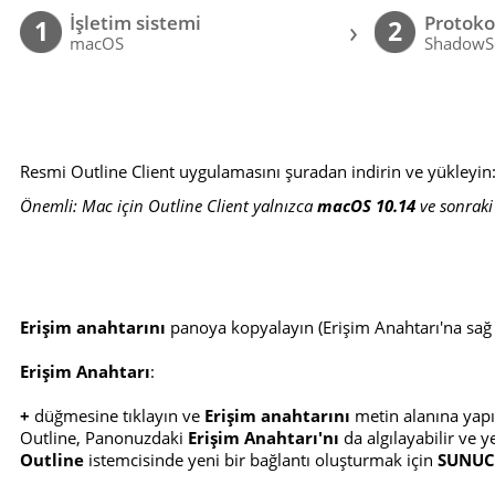
İşletim sistemi
Protoko
›
1
2
macOS
ShadowS
Resmi Outline Client uygulamasını şuradan indirin ve yükleyin
Önemli: Mac için Outline Client yalnızca
macOS 10.14
ve sonraki 
Erişim anahtarını
panoya kopyalayın (Erişim Anahtarı'na sağ t
Erişim Anahtarı
:
+
düğmesine tıklayın ve
Erişim anahtarını
metin alanına yapış
Outline, Panonuzdaki
Erişim Anahtarı'nı
da algılayabilir ve y
Outline
istemcisinde yeni bir bağlantı oluşturmak için
SUNUCU