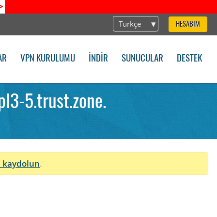
>
Türkçe
HESABIM
AR
VPN KURULUMU
İNDIR
SUNUCULAR
DESTEK
3-5.trust.zone.
 kaydolun
.