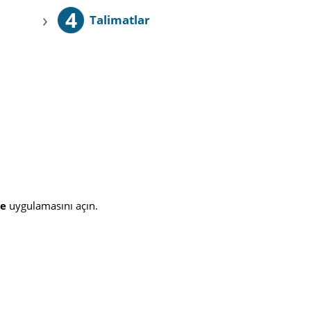
4
›
Talimatlar
ne
uygulamasını açın.