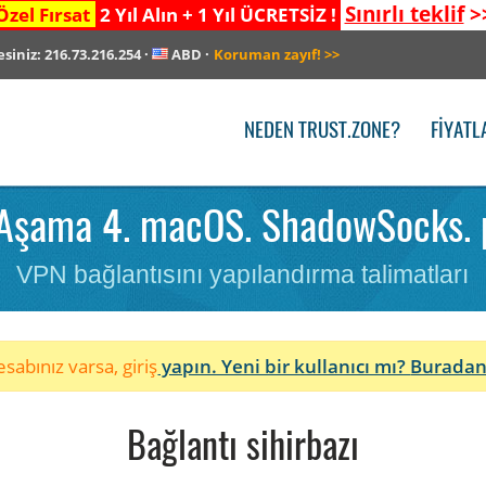
Sınırlı teklif
>
Özel Fırsat
2 Yıl Alın + 1 Yıl ÜCRETSİZ !
esiniz:
216.73.216.254
·
ABD
·
Koruman zayıf!
>>
NEDEN TRUST.ZONE?
FIYATL
Aşama 4. macOS. ShadowSocks. pl
VPN bağlantısını yapılandırma talimatları
sabınız varsa, giriş
yapın. Yeni bir kullanıcı mı?
Buradan
Bağlantı sihirbazı