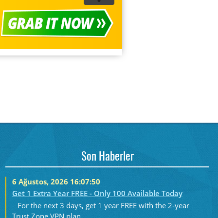
Son Haberler
6 Ağustos, 2026 16:07:50
Get 1 Extra Year FREE - Only 100 Available Today
For the next 3 days, get 1 year FREE with the 2-year
Trust.Zone VPN plan....