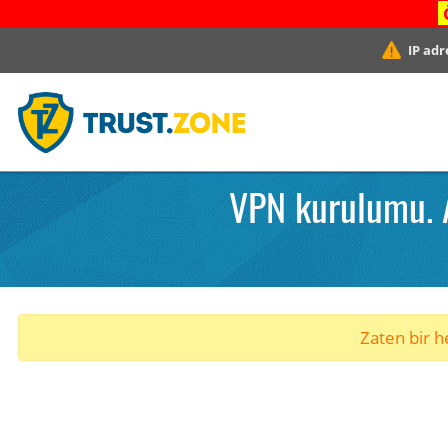
IP adr
VPN kurulumu. 
Zaten bir he