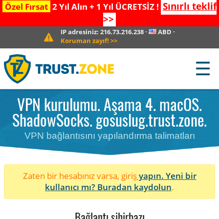
Sınırlı teklif
Özel Fırsat
2 Yıl Alın + 1 Yıl ÜCRETSİZ !
>>
IP adresiniz:
216.73.216.238
·
ABD
·
Koruman zayıf!
>>
☰
VPN kurulumu. Aşama 4. macOS.
ShadowSocks. gosuslug.trust.zone.
VPN bağlantısını yapılandırma talimatları
Zaten bir hesabınız varsa, giriş
yapın. Yeni bir
kullanıcı mı?
Buradan kaydolun
.
Bağlantı sihirbazı