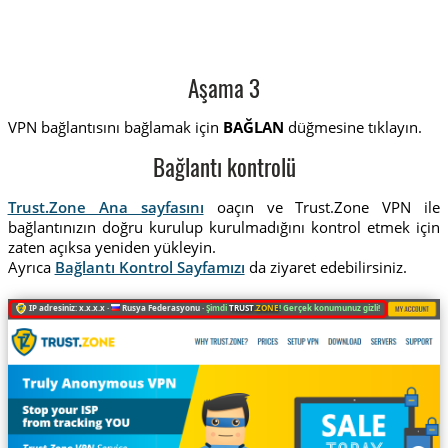
Aşama 3
VPN bağlantısını bağlamak için
BAĞLAN
düğmesine tıklayın.
Bağlantı kontrolü
Trust.Zone Ana sayfasını
oaçın ve Trust.Zone VPN ile
bağlantınızın doğru kurulup kurulmadığını kontrol etmek için
zaten açıksa yeniden yükleyin.
Ayrıca
Bağlantı Kontrol Sayfamızı
da ziyaret edebilirsiniz.
IP adresiniz: x.x.x.x ·
Rusya Federasyonu ·
Şimdi
TRUST
.ZONE
! Gerçek konumunuz gizli!