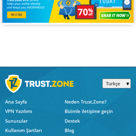
Türkçe
Ana Sayfa
Neden Trust.Zone?
VPN Yazılımı
Bizimle iletişime geçin
Sunucular
Destek
Kullanım Şartları
Blog