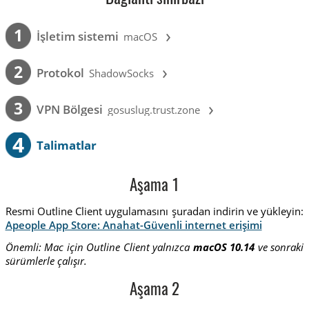
›
1
İşletim sistemi
macOS
›
2
Protokol
ShadowSocks
›
3
VPN Bölgesi
gosuslug.trust.zone
4
Talimatlar
Aşama 1
Resmi Outline Client uygulamasını şuradan indirin ve yükleyin:
Apeople App Store: Anahat-Güvenli internet erişimi
Önemli: Mac için Outline Client yalnızca
macOS 10.14
ve sonraki
sürümlerle çalışır.
Aşama 2