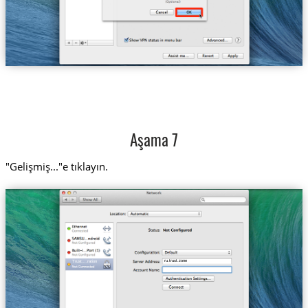
Aşama 7
"Gelişmiş..."e tıklayın.
ru.trust.zone
Trust....ration