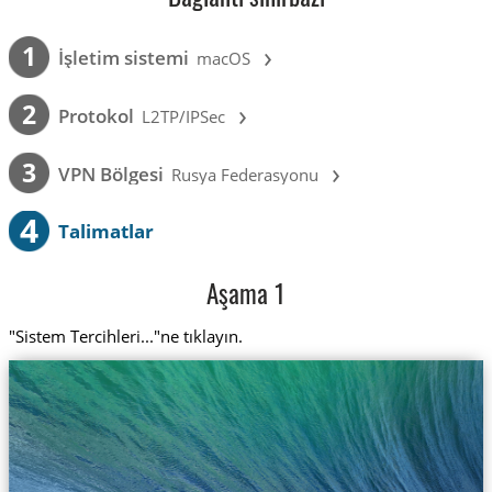
›
1
İşletim sistemi
macOS
›
2
Protokol
L2TP/IPSec
›
3
VPN Bölgesi
Rusya Federasyonu
4
Talimatlar
Aşama 1
"Sistem Tercihleri..."ne tıklayın.