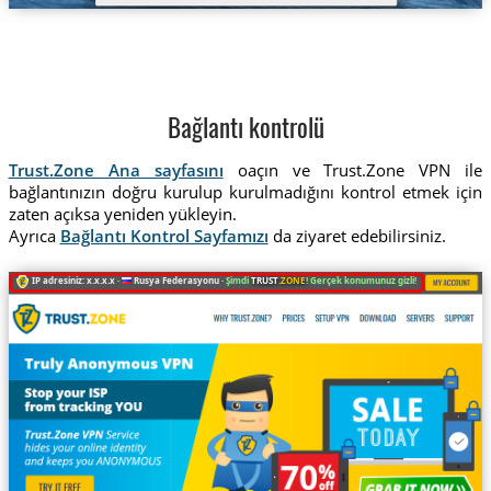
Bağlantı kontrolü
Trust.Zone Ana sayfasını
oaçın ve Trust.Zone VPN ile
bağlantınızın doğru kurulup kurulmadığını kontrol etmek için
zaten açıksa yeniden yükleyin.
Ayrıca
Bağlantı Kontrol Sayfamızı
da ziyaret edebilirsiniz.
IP adresiniz: x.x.x.x ·
Rusya Federasyonu ·
Şimdi
TRUST
.ZONE
! Gerçek konumunuz gizli!