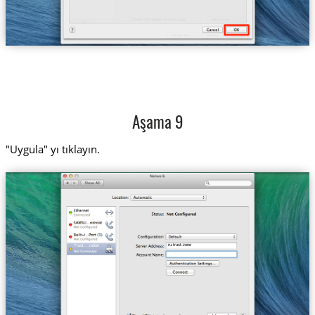
Aşama 9
"Uygula" yı tıklayın.
ru.trust.zone
Trust....ration