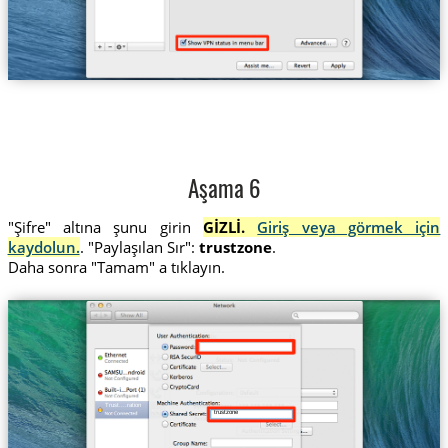
Aşama 6
"Şifre" altına şunu girin
GİZLİ.
Giriş veya görmek için
kaydolun.
. "Paylaşılan Sır":
trustzone
.
Daha sonra "Tamam" a tıklayın.
Trust....ration
trustzone