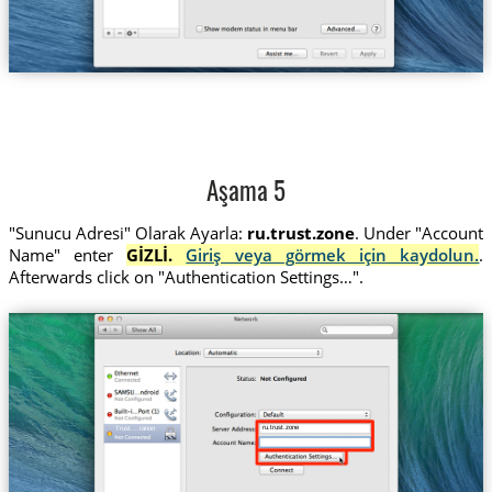
Aşama 5
"Sunucu Adresi" Olarak Ayarla:
ru.trust.zone
. Under "Account
Name" enter
GİZLİ.
Giriş veya görmek için kaydolun.
.
Afterwards click on "Authentication Settings…".
ru.trust.zone
Trust....ration