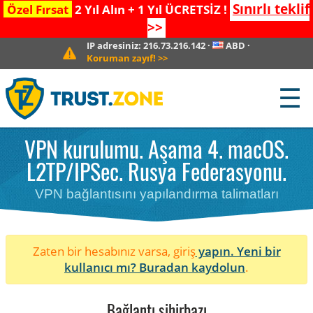
Sınırlı teklif
Özel Fırsat
2 Yıl Alın + 1 Yıl ÜCRETSİZ !
>>
IP adresiniz:
216.73.216.142
·
ABD
·
Koruman zayıf!
>>
☰
VPN kurulumu. Aşama 4. macOS.
L2TP/IPSec. Rusya Federasyonu.
VPN bağlantısını yapılandırma talimatları
Zaten bir hesabınız varsa, giriş
yapın. Yeni bir
kullanıcı mı?
Buradan kaydolun
.
Bağlantı sihirbazı