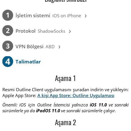
›
1
İşletim sistemi
iOS on iPhone
›
2
Protokol
ShadowSocks
›
3
VPN Bölgesi
ABD
4
Talimatlar
Aşama 1
Resmi Outline Client uygulamasını şuradan indirin ve yükleyin:
Apple App Store:
A kişi App Store: Outline Uygulaması
Önemli: iOS için Outline İstemcisi yalnızca
iOS 11.0
ve sonraki
sürümlerle ya da
iPadOS 11.0
ve sonraki sürümlerle çalışır.
Aşama 2