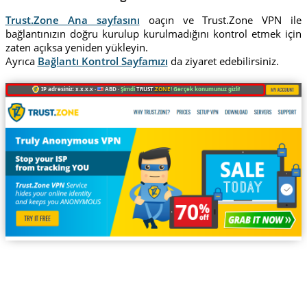
Trust.Zone Ana sayfasını
oaçın ve Trust.Zone VPN ile
bağlantınızın doğru kurulup kurulmadığını kontrol etmek için
zaten açıksa yeniden yükleyin.
Ayrıca
Bağlantı Kontrol Sayfamızı
da ziyaret edebilirsiniz.
IP adresiniz: x.x.x.x ·
ABD ·
Şimdi
TRUST
.ZONE
! Gerçek konumunuz gizli!