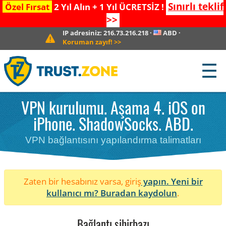
Sınırlı teklif
Özel Fırsat
2 Yıl Alın + 1 Yıl ÜCRETSİZ !
>>
IP adresiniz:
216.73.216.218
·
ABD
·
Koruman zayıf!
>>
☰
VPN kurulumu. Aşama 4. iOS on
iPhone. ShadowSocks. ABD.
VPN bağlantısını yapılandırma talimatları
Zaten bir hesabınız varsa, giriş
yapın. Yeni bir
kullanıcı mı?
Buradan kaydolun
.
Bağlantı sihirbazı