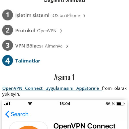
›
1
İşletim sistemi
iOS on iPhone
›
2
Protokol
OpenVPN
›
3
VPN Bölgesi
Almanya
4
Talimatlar
Aşama 1
OpenVPN Connect uygulamasını AppStore'e
from olarak
yükleyin.