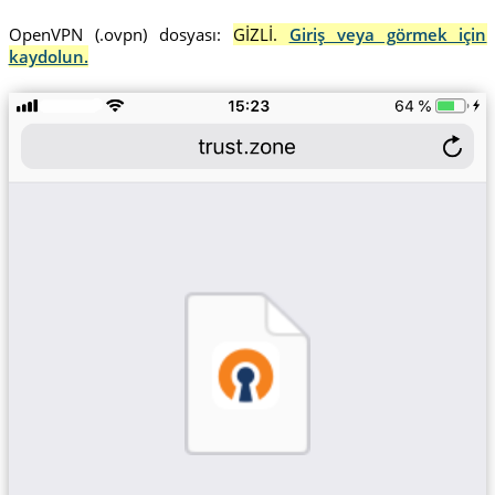
OpenVPN (.ovpn) dosyası:
GİZLİ.
Giriş veya görmek için
kaydolun.