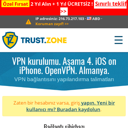
Sınırlı teklif
Özel Fırsat
2 Yıl Alın + 1 Yıl ÜCRETSİZ !
>>
IP adresiniz:
216.73.217.103
·
ABD
·
Koruman zayıf!
>>
☰
VPN kurulumu. Aşama 4. iOS on
iPhone. OpenVPN. Almanya.
VPN bağlantısını yapılandırma talimatları
Zaten bir hesabınız varsa, giriş
yapın. Yeni bir
kullanıcı mı?
Buradan kaydolun
.
Bağlantı sihirbazı