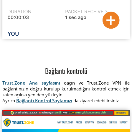
Bağlantı kontrolü
Trust.Zone Ana sayfasını
oaçın ve Trust.Zone VPN ile
bağlantınızın doğru kurulup kurulmadığını kontrol etmek için
zaten açıksa yeniden yükleyin.
Ayrıca
Bağlantı Kontrol Sayfamızı
da ziyaret edebilirsiniz.
IP adresiniz: x.x.x.x ·
Almanya ·
Şimdi
TRUST
.ZONE
! Gerçek konumunuz gizli!