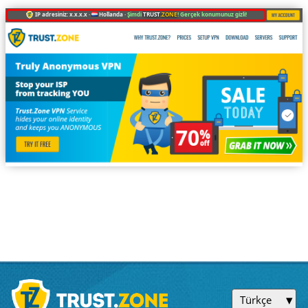
IP adresiniz: x.x.x.x ·
Hollanda ·
Şimdi
TRUST
.ZONE
! Gerçek konumunuz gizli!
Türkçe