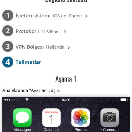
›
1
İşletim sistemi
iOS on iPhone
›
2
Protokol
L2TP/IPSec
›
3
VPN Bölgesi
Hollanda
4
Talimatlar
Aşama 1
Ana ekranda "Ayarlar" ı açın.