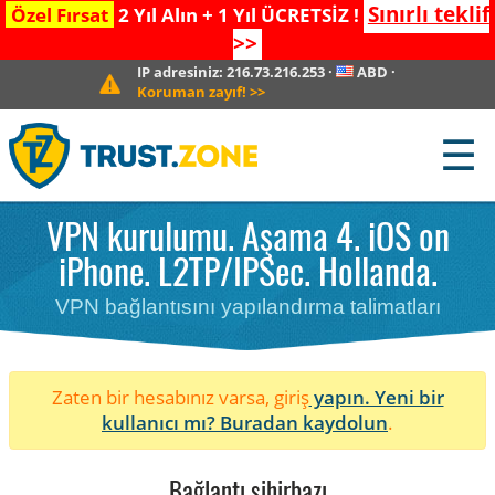
Sınırlı teklif
Özel Fırsat
2 Yıl Alın + 1 Yıl ÜCRETSİZ !
>>
IP adresiniz:
216.73.216.253
·
ABD
·
Koruman zayıf!
>>
☰
VPN kurulumu. Aşama 4. iOS on
iPhone. L2TP/IPSec. Hollanda.
VPN bağlantısını yapılandırma talimatları
Zaten bir hesabınız varsa, giriş
yapın. Yeni bir
kullanıcı mı?
Buradan kaydolun
.
Bağlantı sihirbazı