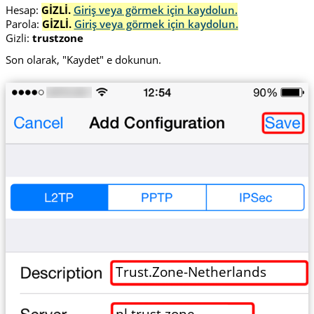
Hesap:
GİZLİ.
Giriş veya görmek için kaydolun.
Parola:
GİZLİ.
Giriş veya görmek için kaydolun.
Gizli:
trustzone
Son olarak, "Kaydet" e dokunun.
Trust.Zone-Netherlands
nl.trust.zone