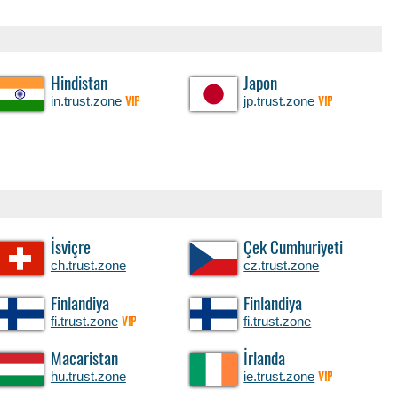
Hindistan
Japon
in.trust.zone
jp.trust.zone
VIP
VIP
İsviçre
Çek Cumhuriyeti
ch.trust.zone
cz.trust.zone
Finlandiya
Finlandiya
fi.trust.zone
fi.trust.zone
VIP
Macaristan
İrlanda
hu.trust.zone
ie.trust.zone
VIP