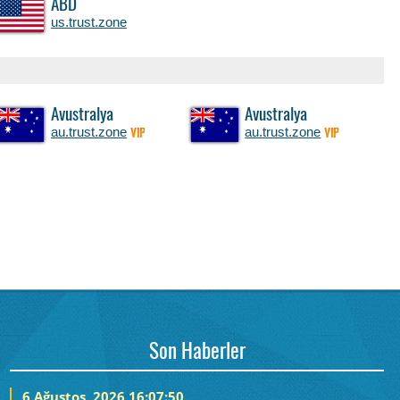
ABD
us.trust.zone
Avustralya
Avustralya
au.trust.zone
au.trust.zone
VIP
VIP
Son Haberler
6 Ağustos, 2026 16:07:50