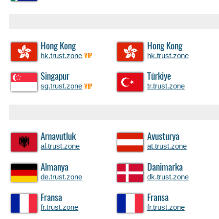
Hong Kong
Hong Kong
hk.trust.zone
hk.trust.zone
VIP
Singapur
Türkiye
sg.trust.zone
tr.trust.zone
VIP
Arnavutluk
Avusturya
al.trust.zone
at.trust.zone
Almanya
Danimarka
de.trust.zone
dk.trust.zone
Fransa
Fransa
fr.trust.zone
fr.trust.zone