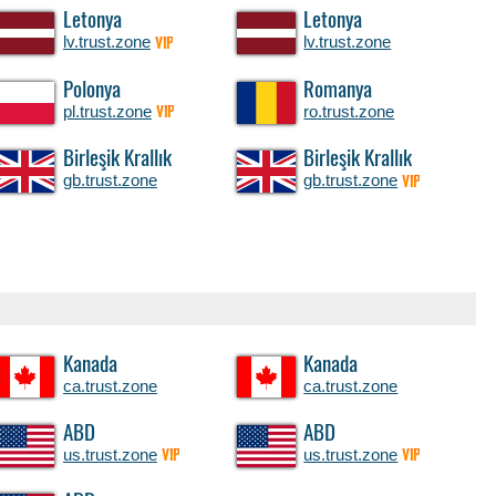
Letonya
Letonya
lv.trust.zone
lv.trust.zone
VIP
Polonya
Romanya
pl.trust.zone
ro.trust.zone
VIP
Birleşik Krallık
Birleşik Krallık
gb.trust.zone
gb.trust.zone
VIP
Kanada
Kanada
ca.trust.zone
ca.trust.zone
ABD
ABD
us.trust.zone
us.trust.zone
VIP
VIP