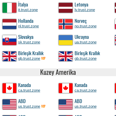
İtalya
Letonya
it.trust.zone
lv.trust.zone
Hollanda
Norveç
nl.trust.zone
no.trust.zone
Slovakya
Ukrayna
sk.trust.zone
ua.trust.zone
Birleşik Krallık
Birleşik Krallık
gb.trust.zone
gb.trust.zone
VIP
Kuzey Amerika
Kanada
Kanada
ca.trust.zone
ca.trust.zone
ABD
ABD
us.trust.zone
us.trust.zone
VIP