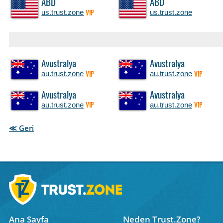
ABD
ABD
us.trust.zone
us.trust.zone
VIP
Avustralya
Avustralya
au.trust.zone
au.trust.zone
VIP
VIP
Avustralya
Avustralya
au.trust.zone
au.trust.zone
VIP
VIP
≪ Geri
Ana Sayfa
Neden Trust.Zone?