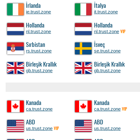
İrlanda
İtalya
ie.trust.zone
it.trust.zone
Hollanda
Hollanda
nl.trust.zone
nl.trust.zone
VIP
Sırbistan
İsveç
rs.trust.zone
se.trust.zone
Birleşik Krallık
Birleşik Krallık
gb.trust.zone
gb.trust.zone
Kanada
Kanada
ca.trust.zone
ca.trust.zone
VIP
ABD
ABD
us.trust.zone
us.trust.zone
VIP