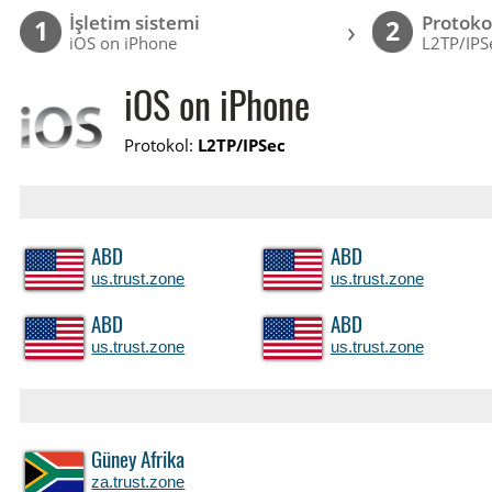
İşletim sistemi
Protoko
›
1
2
iOS on iPhone
L2TP/IPS
iOS on iPhone
Protokol:
L2TP/IPSec
ABD
ABD
us.trust.zone
us.trust.zone
ABD
ABD
us.trust.zone
us.trust.zone
Güney Afrika
za.trust.zone