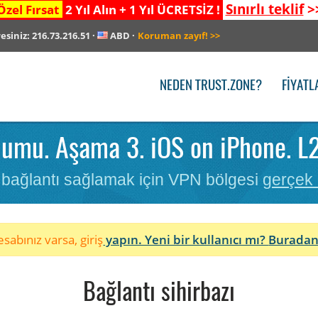
Sınırlı teklif
>
Özel Fırsat
2 Yıl Alın + 1 Yıl ÜCRETSİZ !
resiniz:
216.73.216.51
·
ABD
·
Koruman zayıf!
>>
NEDEN TRUST.ZONE?
FIYATL
umu. Aşama 3. iOS on iPhone. L
ir bağlantı sağlamak için VPN bölgesi
gerçek
sabınız varsa, giriş
yapın. Yeni bir kullanıcı mı?
Buradan
Bağlantı sihirbazı