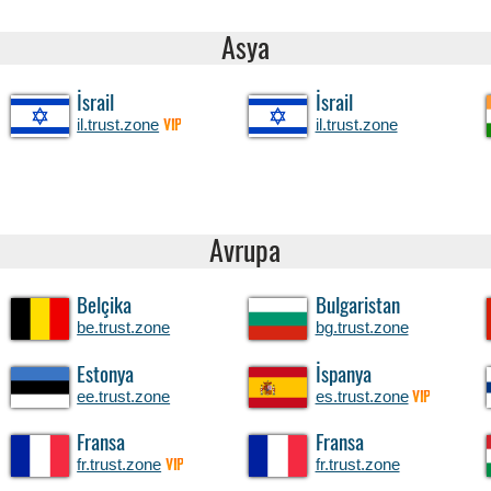
Asya
İsrail
İsrail
il.trust.zone
il.trust.zone
VIP
Avrupa
Belçika
Bulgaristan
be.trust.zone
bg.trust.zone
Estonya
İspanya
ee.trust.zone
es.trust.zone
VIP
Fransa
Fransa
fr.trust.zone
fr.trust.zone
VIP