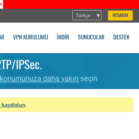
>
Türkçe
HESABIM
AR
VPN KURULUMU
İNDIR
SUNUCULAR
DESTEK
2TP/IPSec.
 konumunuza daha yakın
seçin
 kaydolun
.