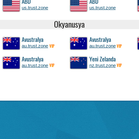
ABD
ABD
us.trust.zone
us.trust.zone
Okyanusya
Avustralya
Avustralya
au.trust.zone
au.trust.zone
VIP
VIP
Avustralya
Yeni Zelanda
au.trust.zone
nz.trust.zone
VIP
VIP