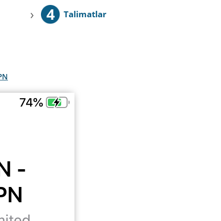
4
›
Talimatlar
VPN