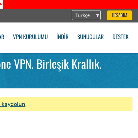
>
Türkçe
HESABIM
AR
VPN KURULUMU
İNDIR
SUNUCULAR
DESTEK
e VPN. Birleşik Krallık.
 kaydolun
.