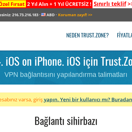
Sınırlı teklif
>
Özel Fırsat
2 Yıl Alın + 1 Yıl ÜCRETSİZ !
esiniz:
216.73.216.183
·
ABD
·
Koruman zayıf!
>>
NEDEN TRUST.ZONE?
FIYATL
iOS on iPhone. iOS için Trust.Zon
VPN bağlantısını yapılandırma talimatları
sabınız varsa, giriş
yapın. Yeni bir kullanıcı mı?
Buradan
Bağlantı sihirbazı