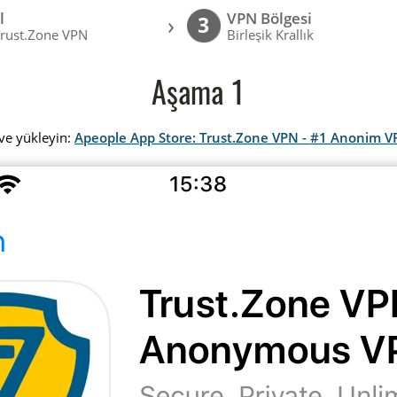
l
VPN Bölgesi
›
3
Trust.Zone VPN
Birleşik Krallık
Aşama 1
ve yükleyin:
Apeople App Store: Trust.Zone VPN - #1 Anonim 