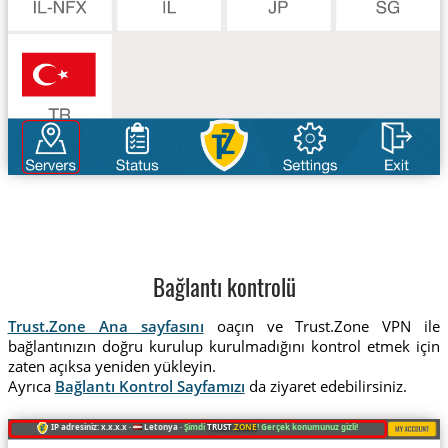
Bağlantı kontrolü
Trust.Zone Ana sayfasını
oaçın ve Trust.Zone VPN ile
bağlantınızın doğru kurulup kurulmadığını kontrol etmek için
zaten açıksa yeniden yükleyin.
Ayrıca
Bağlantı Kontrol Sayfamızı
da ziyaret edebilirsiniz.
IP adresiniz: x.x.x.x ·
Letonya ·
Şimdi
TRUST
.ZONE
! Gerçek konumunuz gizli!