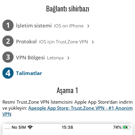
Bağlantı sihirbazı
›
1
İşletim sistemi
iOS on iPhone
›
2
Protokol
iOS için Trust.Zone VPN
›
3
VPN Bölgesi
Letonya
4
Talimatlar
Aşama 1
Resmi Trust.Zone VPN İstemcisini Apple App Store'dan indirin
ve yükleyin:
Apeople App Store: Trust.Zone VPN - #1 Anonim
VPN