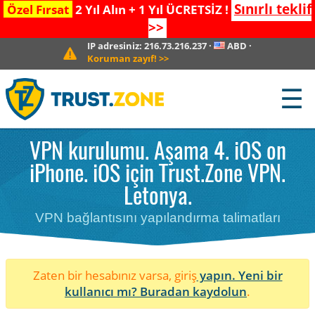
Sınırlı teklif
Özel Fırsat
2 Yıl Alın + 1 Yıl ÜCRETSİZ !
>>
IP adresiniz:
216.73.216.237
·
ABD
·
Koruman zayıf!
>>
☰
VPN kurulumu. Aşama 4. iOS on
iPhone. iOS için Trust.Zone VPN.
Letonya.
VPN bağlantısını yapılandırma talimatları
Zaten bir hesabınız varsa, giriş
yapın. Yeni bir
kullanıcı mı?
Buradan kaydolun
.