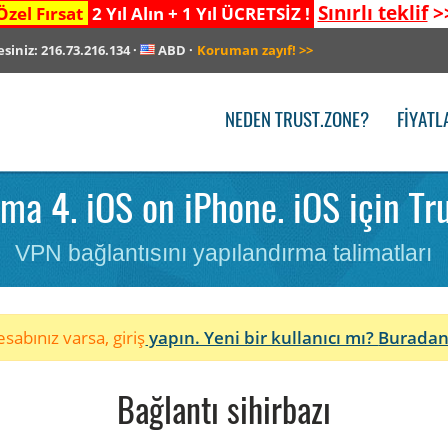
Sınırlı teklif
>
Özel Fırsat
2 Yıl Alın + 1 Yıl ÜCRETSİZ !
esiniz:
216.73.216.134
·
ABD
·
Koruman zayıf!
>>
NEDEN TRUST.ZONE?
FIYATL
a 4. iOS on iPhone. iOS için Trus
VPN bağlantısını yapılandırma talimatları
sabınız varsa, giriş
yapın. Yeni bir kullanıcı mı?
Buradan
Bağlantı sihirbazı