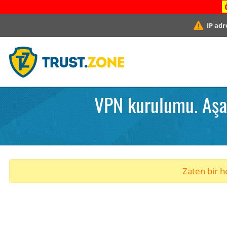
IP adr
VPN kurulumu. Aşam
Zaten bir he