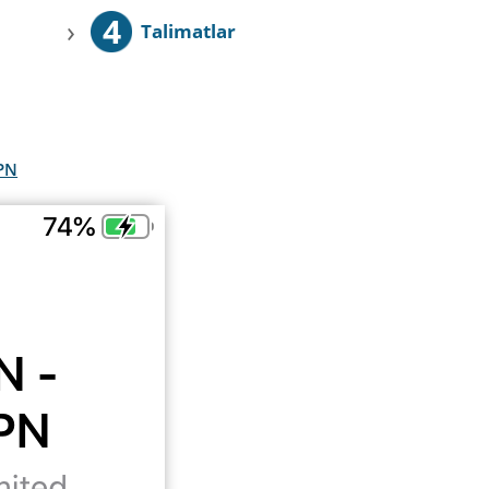
4
›
Talimatlar
VPN