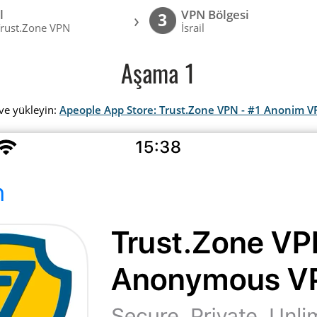
l
VPN Bölgesi
›
3
Trust.Zone VPN
İsrail
Aşama 1
ve yükleyin:
Apeople App Store: Trust.Zone VPN - #1 Anonim 