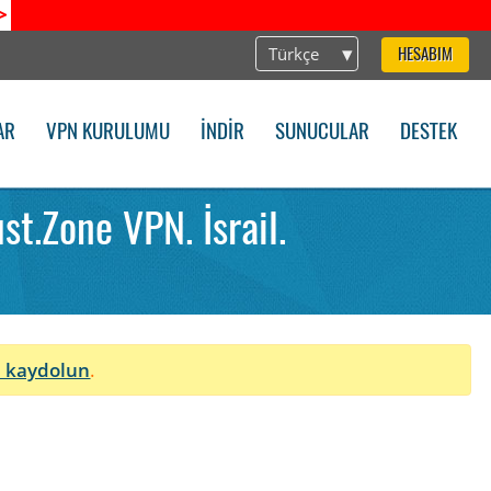
>
Türkçe
HESABIM
AR
VPN KURULUMU
İNDIR
SUNUCULAR
DESTEK
t.Zone VPN. İsrail.
 kaydolun
.