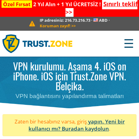
Sınırlı teklif
Özel Fırsat
2 Yıl Alın + 1 Yıl ÜCRETSİZ !
>>
IP adresiniz:
216.73.216.73
·
ABD
·
Koruman zayıf!
>>
☰
VPN kurulumu. Aşama 4. iOS on
iPhone. iOS için Trust.Zone VPN.
Belçika.
VPN bağlantısını yapılandırma talimatları
Zaten bir hesabınız varsa, giriş
yapın. Yeni bir
kullanıcı mı?
Buradan kaydolun
.