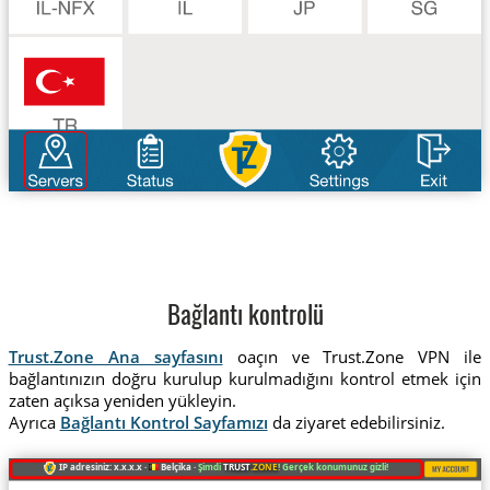
Bağlantı kontrolü
Trust.Zone Ana sayfasını
oaçın ve Trust.Zone VPN ile
bağlantınızın doğru kurulup kurulmadığını kontrol etmek için
zaten açıksa yeniden yükleyin.
Ayrıca
Bağlantı Kontrol Sayfamızı
da ziyaret edebilirsiniz.
IP adresiniz: x.x.x.x ·
Belçika ·
Şimdi
TRUST
.ZONE
! Gerçek konumunuz gizli!