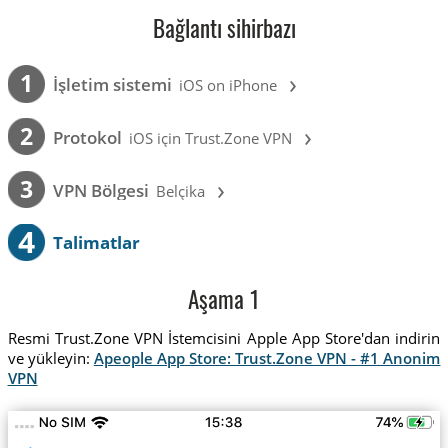
Bağlantı sihirbazı
›
1
İşletim sistemi
iOS on iPhone
›
2
Protokol
iOS için Trust.Zone VPN
›
3
VPN Bölgesi
Belçika
4
Talimatlar
Aşama 1
Resmi Trust.Zone VPN İstemcisini Apple App Store'dan indirin
ve yükleyin:
Apeople App Store: Trust.Zone VPN - #1 Anonim
VPN