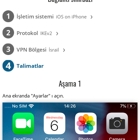
›
1
İşletim sistemi
iOS on iPhone
›
2
Protokol
IKEv2
›
3
VPN Bölgesi
İsrail
4
Talimatlar
Aşama 1
Ana ekranda "Ayarlar" ı açın.