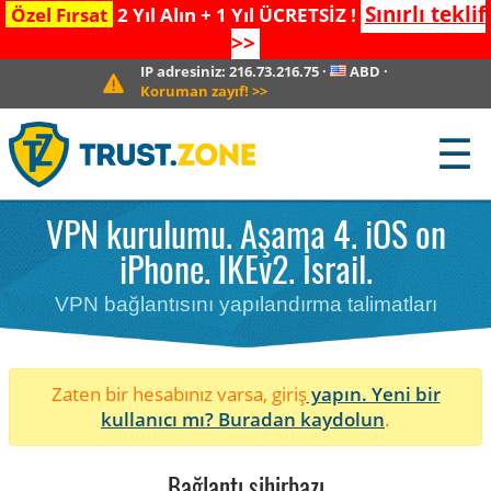
Sınırlı teklif
Özel Fırsat
2 Yıl Alın + 1 Yıl ÜCRETSİZ !
>>
IP adresiniz:
216.73.216.75
·
ABD
·
Koruman zayıf!
>>
☰
VPN kurulumu. Aşama 4. iOS on
iPhone. IKEv2. İsrail.
VPN bağlantısını yapılandırma talimatları
Zaten bir hesabınız varsa, giriş
yapın. Yeni bir
kullanıcı mı?
Buradan kaydolun
.
Bağlantı sihirbazı