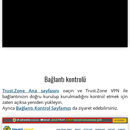
Bağlantı kontrolü
Trust.Zone Ana sayfasını
oaçın ve Trust.Zone VPN ile
bağlantınızın doğru kurulup kurulmadığını kontrol etmek için
zaten açıksa yeniden yükleyin.
Ayrıca
Bağlantı Kontrol Sayfamızı
da ziyaret edebilirsiniz.
IP adresiniz: x.x.x.x ·
İsrail ·
Şimdi
TRUST
.ZONE
! Gerçek konumunuz gizli!