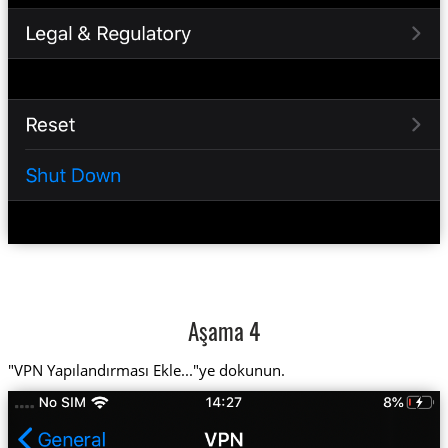
Aşama 4
"VPN Yapılandırması Ekle..."ye dokunun.