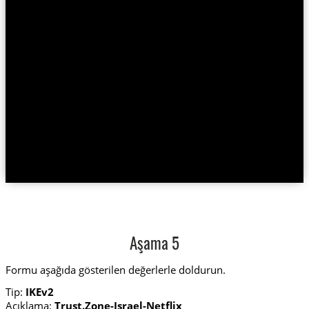
Aşama 5
Formu aşağıda gösterilen değerlerle doldurun.
Tip:
IKEv2
Açıklama:
Trust.Zone-Israel-Netflix