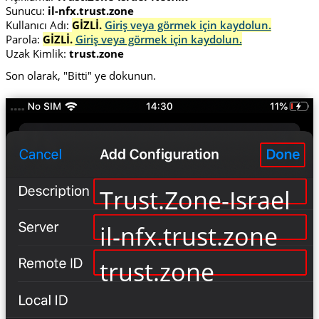
Sunucu:
il-nfx.trust.zone
Kullanıcı Adı:
GİZLİ.
Giriş veya görmek için kaydolun.
Parola:
GİZLİ.
Giriş veya görmek için kaydolun.
Uzak Kimlik:
trust.zone
Son olarak, "Bitti" ye dokunun.
Trust.Zone-Israel-Ne
il-nfx.trust.zone
trust.zone